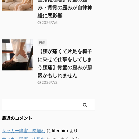
み・背骨の歪みが自律神
経に悪影響
2026/7/6
腰痛
【腰が痛くて片足を椅子
に乗せて仕事をしてしま
う腰痛】骨盤の歪みが原
因かもしれません
2026/7/2
最近のコメント
サッカー障害 肉離れ
に
lifechiro
より
サッカー障害 肉離れ
に
やっさん
より