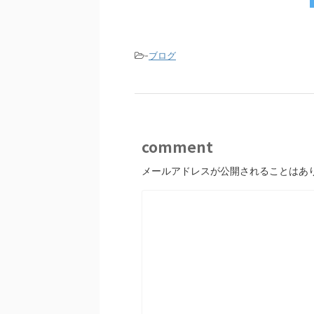
e
er
b
o
-
ブログ
o
k
comment
メールアドレスが公開されることはあ