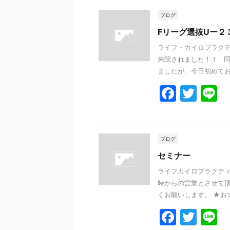
ブログ
Fリーグ選抜Uー２
ライフ・カイロプラクテ
来院されました！！ 
ましたが、今日初めてお写
F
T
L
a
w
n
c
itt
e
e
er
ブログ
b
セミナー
o
ライフカイロプラクティ
時からの営業とさせて頂
o
くお願いします。 ★おすす
k
F
T
L