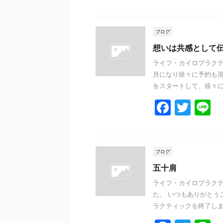
a
w
n
c
itt
e
e
er
ブログ
b
想いは共感として
o
ライフ・カイロプラクテ
月になり徐々に予約も混
o
をスタートして、徐々に問
k
F
T
L
a
w
n
c
itt
e
e
er
ブログ
b
五十肩
o
ライフ・カイロプラクテ
た。 いつもありがとう
o
ラクティックを終了しました(
k