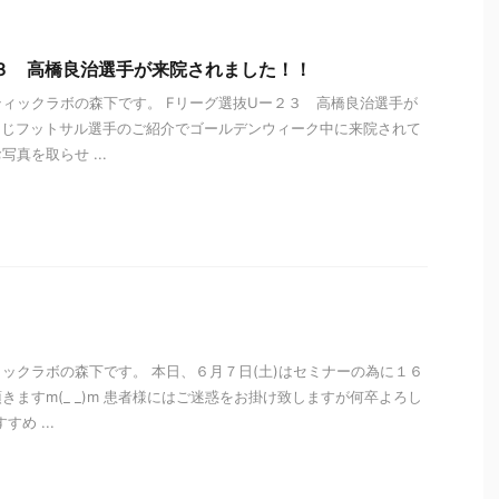
３ 高橋良治選手が来院されました！！
ィックラボの森下です。 Fリーグ選抜Uー２３ 高橋良治選手が
同じフットサル選手のご紹介でゴールデンウィーク中に来院されて
真を取らせ ...
i
ックラボの森下です。 本日、６月７日(土)はセミナーの為に１６
きますm(_ _)m 患者様にはご迷惑をお掛け致しますが何卒よろし
め ...
i