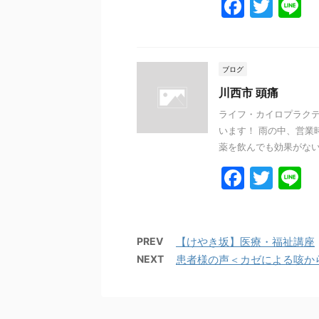
F
T
L
a
w
n
c
itt
e
e
er
ブログ
b
川西市 頭痛
o
ライフ・カイロプラクテ
います！ 雨の中、営業
o
薬を飲んでも効果がない… 
k
F
T
L
a
w
n
c
itt
e
e
er
PREV
【けやき坂】医療・福祉講座
NEXT
患者様の声＜カゼによる咳か
b
o
o