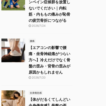
ンペイン症候群を放置し
ないでください｜内転
筋・内ももの痛みが恥骨
の疲労骨折につながる
2026/7/24
腰痛
【エアコンの影響で腰
痛・坐骨神経痛がつらい
方へ】冷えだけでなく骨
盤の歪み・背骨の歪みが
原因かもしれません
2026/7/20
全身倦怠感
【体がだるくてしんどい
全身倦怠感】骨盤の歪