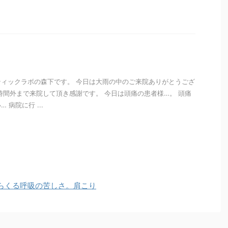
i
ィックラボの森下です。 今日は大雨の中のご来院ありがとうござ
時間外まで来院して頂き感謝です。 今日は頭痛の患者様…。 頭痛
病院に行 ...
i
らくる呼吸の苦しさ。肩こり