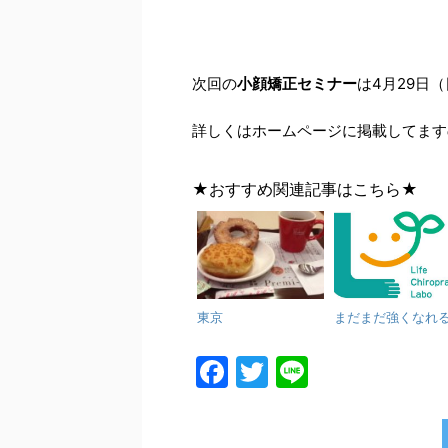
次回の
小顔矯正セミナー
は4月29日
詳しくはホームページに掲載してます
★おすすめ関連記事はこちら★
東京
まだまだ強くなれ
F
T
Li
a
w
n
c
itt
e