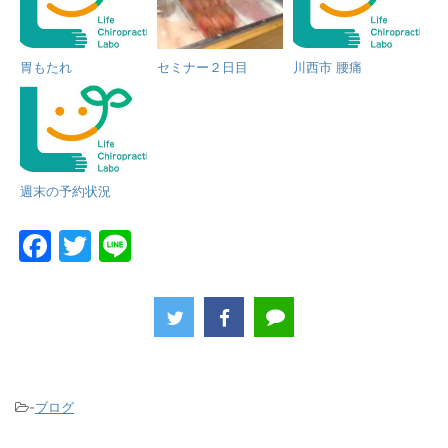
胃もたれ
セミナー２日目
川西市 腰痛
週末の予約状況
F
T
Li
a
w
n
c
itt
e
e
er
b
o
-
ブログ
o