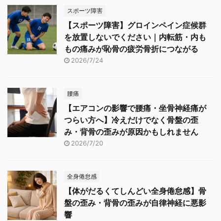
スポーツ障害
【スポーツ障害】グロインペイン症候群
を放置しないでください｜内転筋・内も
もの痛みが恥骨の疲労骨折につながる
2026/7/24
腰痛
【エアコンの影響で腰痛・坐骨神経痛が
つらい方へ】冷えだけでなく骨盤の歪
み・背骨の歪みが原因かもしれません
2026/7/20
全身倦怠感
【体がだるくてしんどい全身倦怠感】骨
盤の歪み・背骨の歪みが自律神経に悪影
響