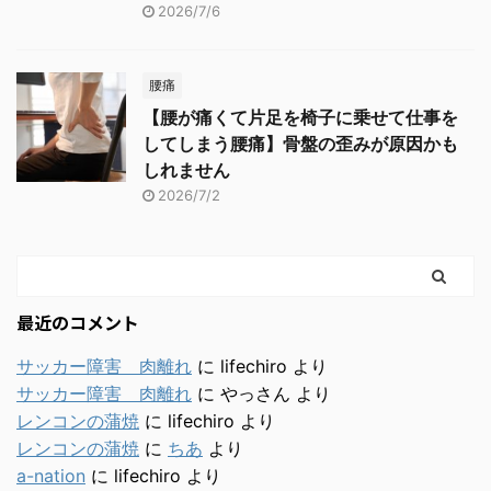
2026/7/6
腰痛
【腰が痛くて片足を椅子に乗せて仕事を
してしまう腰痛】骨盤の歪みが原因かも
しれません
2026/7/2
最近のコメント
サッカー障害 肉離れ
に
lifechiro
より
サッカー障害 肉離れ
に
やっさん
より
レンコンの蒲焼
に
lifechiro
より
レンコンの蒲焼
に
ちあ
より
a-nation
に
lifechiro
より