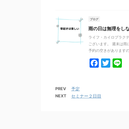
a
w
n
c
itt
e
e
er
ブログ
b
雨の日は無理をし
o
ライフ・カイロプラクテ
ございます。 週末は雨
o
予約の空きがありますので
k
F
T
L
a
w
n
c
itt
e
e
er
PREV
予定
NEXT
セミナー２日目
b
o
o
k