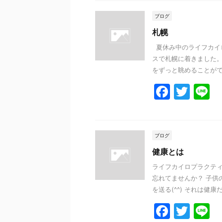
c
itt
e
e
er
ブログ
b
札幌
o
夏休み中のライフカイ
スで札幌に着きました。
o
をずっと眺めることができ 
k
F
T
L
a
w
n
c
itt
e
e
er
ブログ
b
健康とは
o
ライフカイロプラクティ
忘れてませんか？ 子供
o
を送る(^^) それは健康だ
k
F
T
L