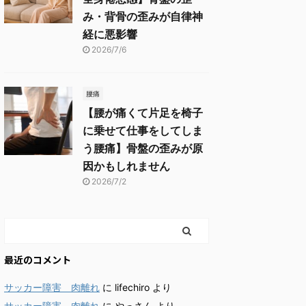
み・背骨の歪みが自律神
経に悪影響
2026/7/6
腰痛
【腰が痛くて片足を椅子
に乗せて仕事をしてしま
う腰痛】骨盤の歪みが原
因かもしれません
2026/7/2
最近のコメント
サッカー障害 肉離れ
に
lifechiro
より
サッカー障害 肉離れ
に
やっさん
より