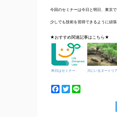
今回のセミナーは今日と明日、東京で
少しでも技術を習得できるように頑張りま
★おすすめ関連記事はこちら★
昨日はセミナー
川にいるヌートリ
F
T
Li
a
w
n
c
itt
e
e
er