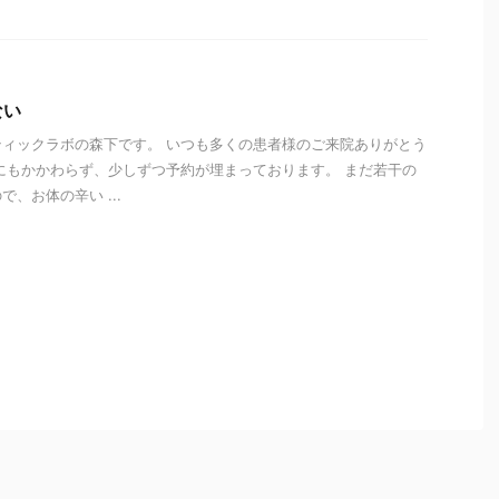
ない
ィックラボの森下です。 いつも多くの患者様のご来院ありがとう
にもかかわらず、少しずつ予約が埋まっております。 まだ若干の
、お体の辛い ...
i