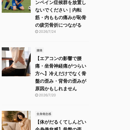
ンペイン症候群を放置し
ないでください｜内転
筋・内ももの痛みが恥骨
の疲労骨折につながる
2026/7/24
腰痛
【エアコンの影響で腰
痛・坐骨神経痛がつらい
方へ】冷えだけでなく骨
盤の歪み・背骨の歪みが
原因かもしれません
2026/7/20
全身倦怠感
【体がだるくてしんどい
全身倦怠感】骨盤の歪