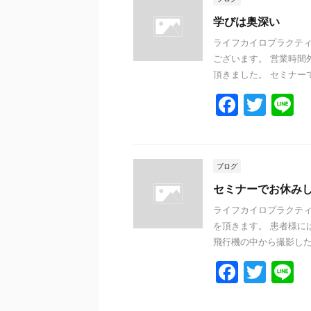
学びは奥深い
ライフカイロプラクティ
ございます。 営業時間
頂きました。 セミナーで
F
T
L
a
w
n
c
itt
e
e
er
ブログ
b
セミナーでお休み
o
ライフカイロプラクティ
を頂きます。 患者様には
o
飛行機の中から撮影した、
k
F
T
L
a
w
n