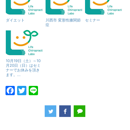
ダイエット
川西市 変形性膝関節
セミナー
症
10月19日（土）～10
月20日（日）はセミ
ナーでお休みを頂き
ます。...
F
T
Li
a
w
n
c
itt
e
e
er
b