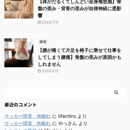
【体がだるくてしんどい全身倦怠感】骨
盤の歪み・背骨の歪みが自律神経に悪影
響
2026/7/6
腰痛
【腰が痛くて片足を椅子に乗せて仕事を
してしまう腰痛】骨盤の歪みが原因かも
しれません
2026/7/2
最近のコメント
サッカー障害 肉離れ
に
lifechiro
より
サッカー障害 肉離れ
に
やっさん
より