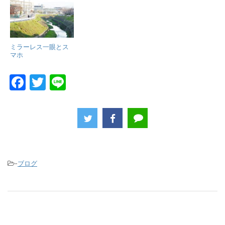
ミラーレス一眼とス
マホ
F
T
Li
a
w
n
c
itt
e
e
er
b
o
-
ブログ
o
k