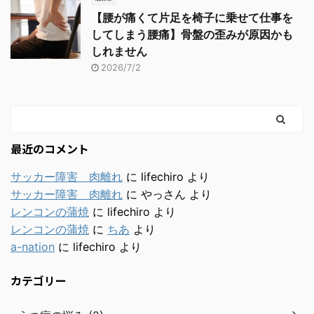
【腰が痛くて片足を椅子に乗せて仕事を
してしまう腰痛】骨盤の歪みが原因かも
しれません
2026/7/2
最近のコメント
サッカー障害 肉離れ
に
lifechiro
より
サッカー障害 肉離れ
に
やっさん
より
レンコンの蒲焼
に
lifechiro
より
レンコンの蒲焼
に
ちあ
より
a-nation
に
lifechiro
より
カテゴリー