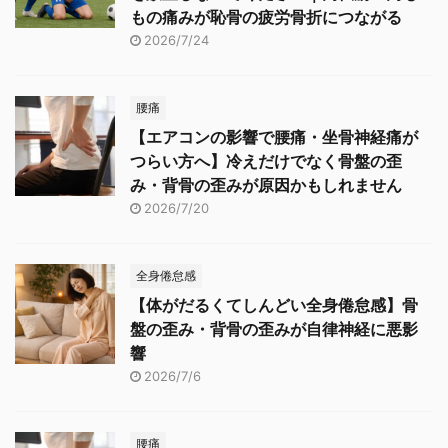
もの痛みが恥骨の疲労骨折につながる
2026/7/24
腰痛
【エアコンの影響で腰痛・坐骨神経痛が
つらい方へ】冷えだけでなく骨盤の歪
み・背骨の歪みが原因かもしれません
2026/7/20
全身倦怠感
【体がだるくてしんどい全身倦怠感】骨
盤の歪み・背骨の歪みが自律神経に悪影
響
2026/7/6
腰痛