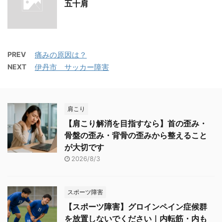
五十肩
PREV
痛みの原因は？
NEXT
伊丹市 サッカー障害
肩こり
【肩こり解消を目指すなら】首の歪み・
骨盤の歪み・背骨の歪みから整えること
が大切です
2026/8/3
スポーツ障害
【スポーツ障害】グロインペイン症候群
を放置しないでください｜内転筋・内も