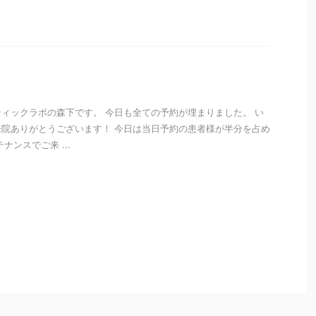
i
ィックラボの森下です。 今日も全ての予約が埋まりました。 い
院ありがとうございます！ 今日は当日予約の患者様が半分を占め
ナンスでご来 ...
i