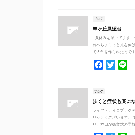
a
w
n
c
itt
e
e
er
ブログ
b
羊ヶ丘展望台
o
夏休みを頂いてます、
台へちょこっと足を伸
o
で大学を作られた方です。 
k
F
T
L
a
w
n
c
itt
e
e
er
ブログ
b
歩くと症状も楽に
o
ライフ・カイロプラクテ
りがとうございます。 
o
り、本日が始業式の学校が
k