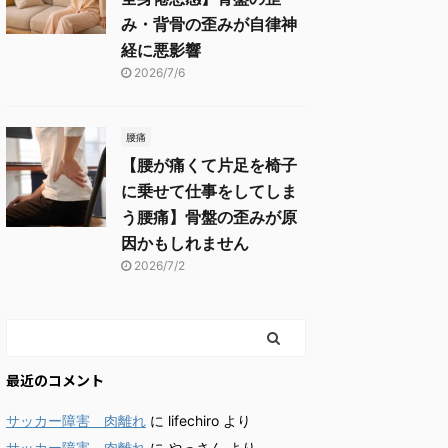
み・背骨の歪みが自律神
経に悪影響
2026/7/6
腰痛
【腰が痛くて片足を椅子
に乗せて仕事をしてしま
う腰痛】骨盤の歪みが原
因かもしれません
2026/7/2
最近のコメント
サッカー障害 肉離れ
に
lifechiro
より
サッカー障害 肉離れ
に
やっさん
より