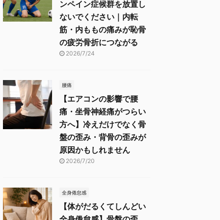
ンペイン症候群を放置し
ないでください｜内転
筋・内ももの痛みが恥骨
の疲労骨折につながる
2026/7/24
腰痛
【エアコンの影響で腰
痛・坐骨神経痛がつらい
方へ】冷えだけでなく骨
盤の歪み・背骨の歪みが
原因かもしれません
2026/7/20
全身倦怠感
【体がだるくてしんどい
全身倦怠感】骨盤の歪