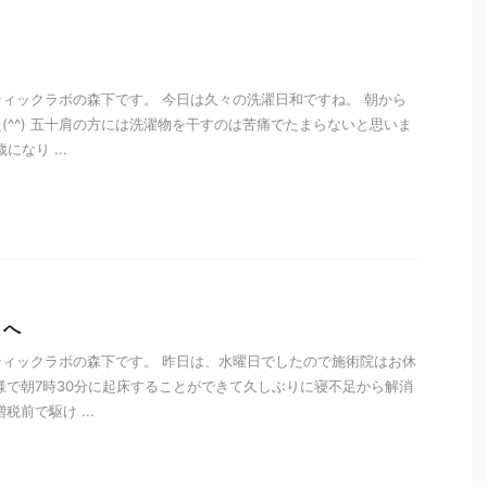
ィックラボの森下です。 今日は久々の洗濯日和ですね。 朝から
(^^) 五十肩の方には洗濯物を干すのは苦痛でたまらないと思いま
になり ...
i
リへ
ィックラボの森下です。 昨日は、水曜日でしたので施術院はお休
様で朝7時30分に起床することができて久しぶりに寝不足から解消
税前で駆け ...
i