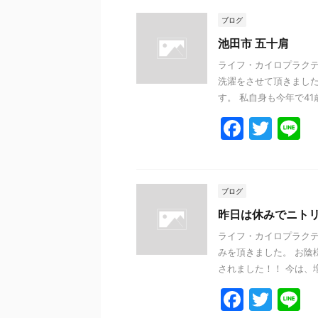
ブログ
池田市 五十肩
ライフ・カイロプラクテ
洗濯をさせて頂きました
す。 私自身も今年で41歳
F
T
L
a
w
n
c
itt
e
e
er
ブログ
b
昨日は休みでニト
o
ライフ・カイロプラクテ
みを頂きました。 お陰
o
されました！！ 今は、増
k
F
T
L