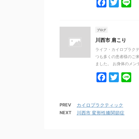
F
T
L
a
w
n
c
itt
e
e
er
ブログ
b
川西市 肩こり
o
ライフ・カイロプラクテ
つも多くの患者様のご来
o
ました。 お身体のメンテ
k
F
T
L
a
w
n
c
itt
e
e
er
PREV
カイロプラクティック
NEXT
川西市 変形性膝関節症
b
o
o