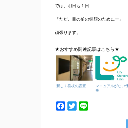
では、明日も１日
「ただ、目の前の笑顔のためにー」
頑張ります。
★おすすめ関連記事はこちら★
新しく看板の設置
マニュアルがない
事
F
T
Li
a
w
n
c
itt
e