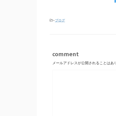
e
er
b
o
-
ブログ
o
k
comment
メールアドレスが公開されることはあ