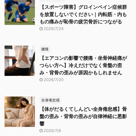
【スポーツ障害】グロインペイン症候群
を放置しないでください｜内転筋・内も
もの痛みが恥骨の疲労骨折につながる
2026/7/24
腰痛
【エアコンの影響で腰痛・坐骨神経痛が
つらい方へ】冷えだけでなく骨盤の歪
み・背骨の歪みが原因かもしれません
2026/7/20
全身倦怠感
【体がだるくてしんどい全身倦怠感】骨
盤の歪み・背骨の歪みが自律神経に悪影
響
2026/7/6