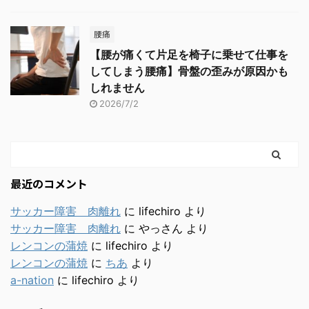
腰痛
【腰が痛くて片足を椅子に乗せて仕事を
してしまう腰痛】骨盤の歪みが原因かも
しれません
2026/7/2
最近のコメント
サッカー障害 肉離れ
に
lifechiro
より
サッカー障害 肉離れ
に
やっさん
より
レンコンの蒲焼
に
lifechiro
より
レンコンの蒲焼
に
ちあ
より
a-nation
に
lifechiro
より