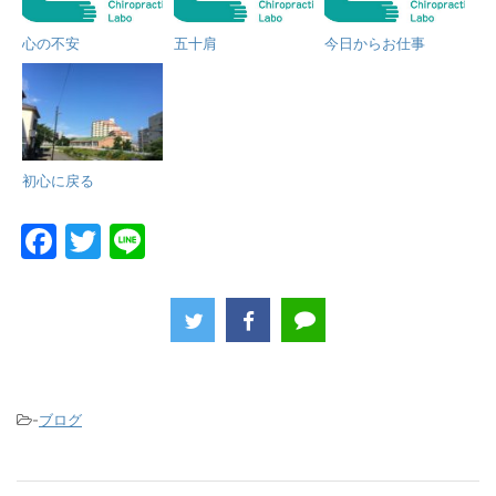
心の不安
五十肩
今日からお仕事
初心に戻る
F
T
Li
a
w
n
c
itt
e
e
er
b
o
-
ブログ
o
k