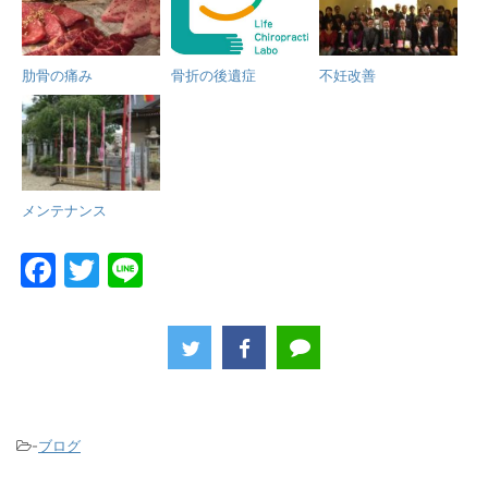
肋骨の痛み
骨折の後遺症
不妊改善
メンテナンス
F
T
Li
a
w
n
c
itt
e
e
er
b
o
-
ブログ
o