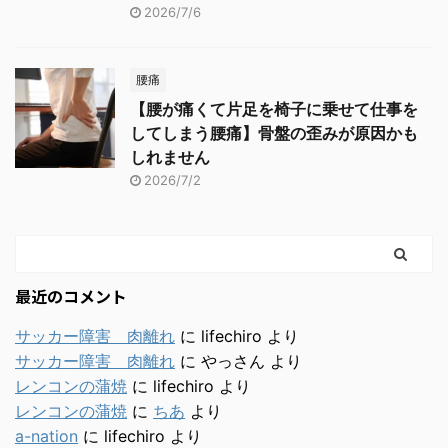
2026/7/6
腰痛
【腰が痛くて片足を椅子に乗せて仕事を
してしまう腰痛】骨盤の歪みが原因かも
しれません
2026/7/2
最近のコメント
サッカー障害 肉離れ
に
lifechiro
より
サッカー障害 肉離れ
に
やっさん
より
レンコンの蒲焼
に
lifechiro
より
レンコンの蒲焼
に
ちあ
より
a-nation
に
lifechiro
より