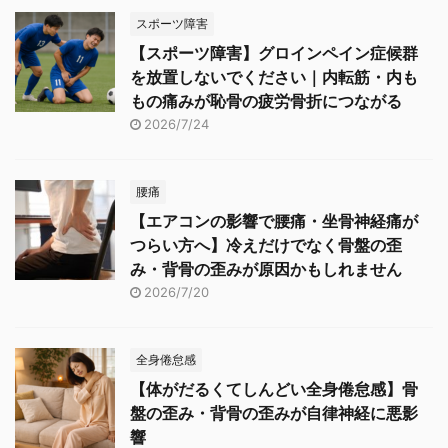
スポーツ障害
【スポーツ障害】グロインペイン症候群
を放置しないでください｜内転筋・内も
もの痛みが恥骨の疲労骨折につながる
2026/7/24
腰痛
【エアコンの影響で腰痛・坐骨神経痛が
つらい方へ】冷えだけでなく骨盤の歪
み・背骨の歪みが原因かもしれません
2026/7/20
全身倦怠感
【体がだるくてしんどい全身倦怠感】骨
盤の歪み・背骨の歪みが自律神経に悪影
響