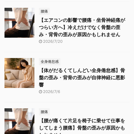
腰痛
【エアコンの影響で腰痛・坐骨神経痛が
つらい方へ】冷えだけでなく骨盤の歪
み・背骨の歪みが原因かもしれません
2026/7/20
全身倦怠感
【体がだるくてしんどい全身倦怠感】骨
盤の歪み・背骨の歪みが自律神経に悪影
響
2026/7/6
腰痛
【腰が痛くて片足を椅子に乗せて仕事を
してしまう腰痛】骨盤の歪みが原因かも