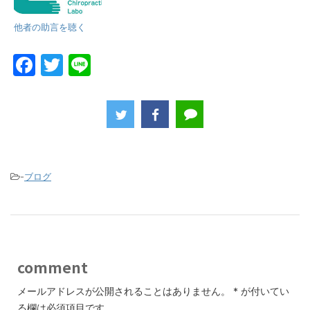
他者の助言を聴く
F
T
Li
a
w
n
c
itt
e
e
er
b
o
-
ブログ
o
k
comment
メールアドレスが公開されることはありません。
*
が付いてい
る欄は必須項目です