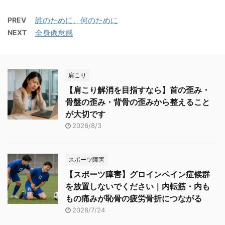
PREV
誰のために、何のために
NEXT
全身倦怠感
肩こり
【肩こり解消を目指すなら】首の歪み・
骨盤の歪み・背骨の歪みから整えること
が大切です
2026/8/3
スポーツ障害
【スポーツ障害】グロインペイン症候群
を放置しないでください｜内転筋・内も
もの痛みが恥骨の疲労骨折につながる
2026/7/24