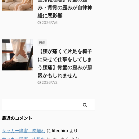
み・背骨の歪みが自律神
経に悪影響
2026/7/6
腰痛
【腰が痛くて片足を椅子
に乗せて仕事をしてしま
う腰痛】骨盤の歪みが原
因かもしれません
2026/7/2
最近のコメント
サッカー障害 肉離れ
に
lifechiro
より
サッカー障害 肉離れ
に
やっさん
より