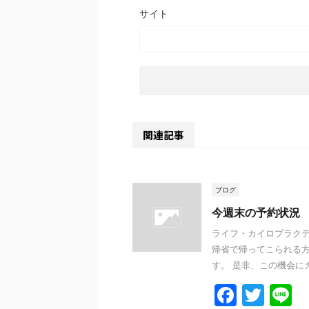
サイト
関連記事
ブログ
今週末の予約状況
ライフ・カイロプラクテ
帰省で帰ってこられる方
す。 是非、この機会にカ
F
T
L