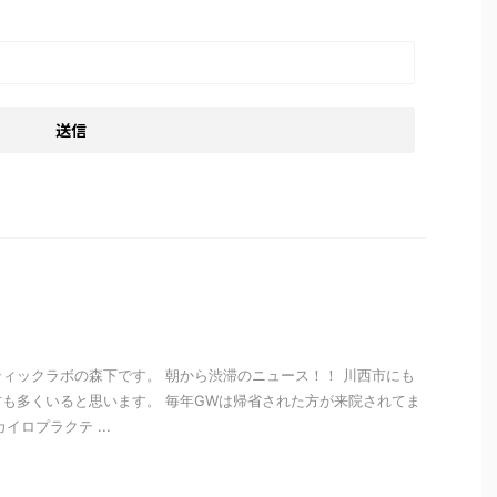
ィックラボの森下です。 朝から渋滞のニュース！！ 川西市にも
も多くいると思います。 毎年GWは帰省された方が来院されてま
イロプラクテ ...
i