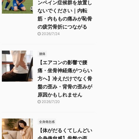
ンペイン症候群を放置し
ないでください｜内転
筋・内ももの痛みが恥骨
の疲労骨折につながる
2026/7/24
腰痛
【エアコンの影響で腰
痛・坐骨神経痛がつらい
方へ】冷えだけでなく骨
盤の歪み・背骨の歪みが
原因かもしれません
2026/7/20
全身倦怠感
【体がだるくてしんどい
全身倦怠感】骨盤の歪