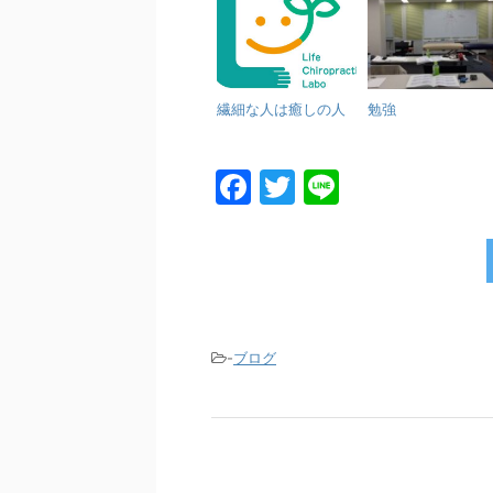
繊細な人は癒しの人
勉強
F
T
Li
a
w
n
c
itt
e
e
er
b
o
-
ブログ
o
k