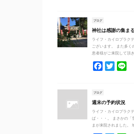
a
w
n
c
itt
e
e
er
ブログ
b
神社は感謝の集ま
o
ライフ・カイロプラクテ
ございます。 また多く
o
患者様がご来院して頂きま
k
F
T
L
a
w
n
c
itt
e
e
er
ブログ
b
週末の予約状況
o
ライフ・カイロプラクテ
ば・・・。 まさかの「
o
まが来院されました。 地
k