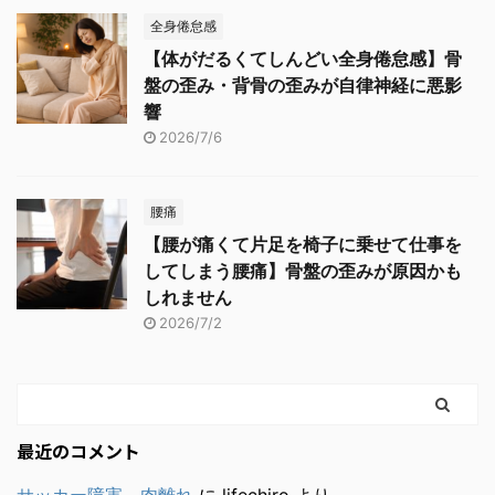
全身倦怠感
【体がだるくてしんどい全身倦怠感】骨
盤の歪み・背骨の歪みが自律神経に悪影
響
2026/7/6
腰痛
【腰が痛くて片足を椅子に乗せて仕事を
してしまう腰痛】骨盤の歪みが原因かも
しれません
2026/7/2
最近のコメント
サッカー障害 肉離れ
に
lifechiro
より