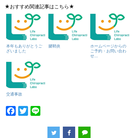
★おすすめ関連記事はこちら★
本年もありがとうご
腱鞘炎
ホームページからの
ざいました
ご予約・お問い合わ
せ...
交通事故
F
T
Li
a
w
n
c
itt
e