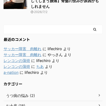
してしまう腰痛】骨盤の歪みが原因かも
しれません
2026/7/2
最近のコメント
サッカー障害 肉離れ
に
lifechiro
より
サッカー障害 肉離れ
に
やっさん
より
レンコンの蒲焼
に
lifechiro
より
レンコンの蒲焼
に
ちあ
より
a-nation
に
lifechiro
より
カテゴリー
うつ病の悩み (2)
お土産 (18)