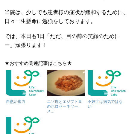
当院は、少しでも患者様の症状が緩和するために、
日々一生懸命に勉強をしております。
では、本日も1日「ただ、目の前の笑顔のために
ー」頑張ります！
★おすすめ関連記事はこちら★
自然治癒力
エゾ鹿とエジプト豆
不妊症は病気ではな
のボロゼーネソー
い
ス...