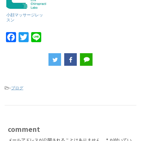
小顔マッサージレッ
スン
F
T
Li
a
w
n
c
itt
e
e
er
b
o
-
ブログ
o
k
comment
メールアドレスが公開されることはありません。
*
が付いてい