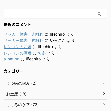
最近のコメント
サッカー障害 肉離れ
に
lifechiro
より
サッカー障害 肉離れ
に
やっさん
より
レンコンの蒲焼
に
lifechiro
より
レンコンの蒲焼
に
ちあ
より
a-nation
に
lifechiro
より
カテゴリー
うつ病の悩み (2)
お土産 (18)
こころのケア (73)