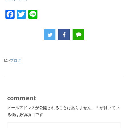
F
T
Li
a
w
n
c
itt
e
e
er
b
o
-
ブログ
o
k
comment
メールアドレスが公開されることはありません。
*
が付いてい
る欄は必須項目です