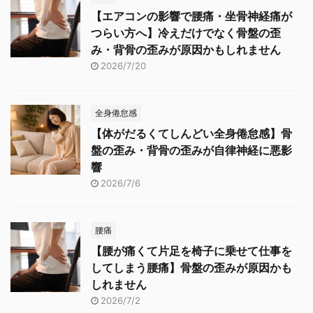
【エアコンの影響で腰痛・坐骨神経痛が
つらい方へ】冷えだけでなく骨盤の歪
み・背骨の歪みが原因かもしれません
2026/7/20
全身倦怠感
【体がだるくてしんどい全身倦怠感】骨
盤の歪み・背骨の歪みが自律神経に悪影
響
2026/7/6
腰痛
【腰が痛くて片足を椅子に乗せて仕事を
してしまう腰痛】骨盤の歪みが原因かも
しれません
2026/7/2