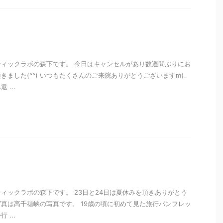
ィックラボの森下です。 今日はキャンセルがあり数週間ぶりにお
ました(^^) いつもたくさんのご来院ありがとうございますm(_
 ...
i
ィックラボの森下です。 23日と24日は夏休みを頂きありがとう
m 写真は高千穂峡の写真です。 19歳の頃に初めて見た旅行パンフレッ
...