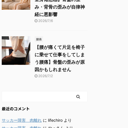
み・背骨の歪みが自律神
経に悪影響
2026/7/6
腰痛
【腰が痛くて片足を椅子
に乗せて仕事をしてしま
う腰痛】骨盤の歪みが原
因かもしれません
2026/7/2
最近のコメント
サッカー障害 肉離れ
に
lifechiro
より
サッカー障害 肉離れ
に
やっさん
より