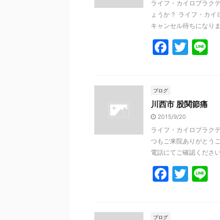
ライフ・カイロプラクテ
o
ょうか？ ライフ・カイ
k
キャンセル待ちになります
F
T
L
a
w
n
c
itt
e
e
er
ブログ
川西市 股関節痛
b
2015/9/20
o
ライフ・カイロプラクテ
o
つもご来院ありがとうご
k
電話にてご確認ください。 
F
T
L
a
w
n
c
itt
e
ブログ