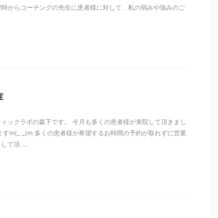
2時からコーチングの先生に患者様に対して、私の弱みや強みのご
i
症
ィックラボの森下です。 今月も多くの患者様が来院して頂きまし
すm(_ _)m 多くの患者様が希望するお時間の予約が取れずに営業
て頂 ...
i