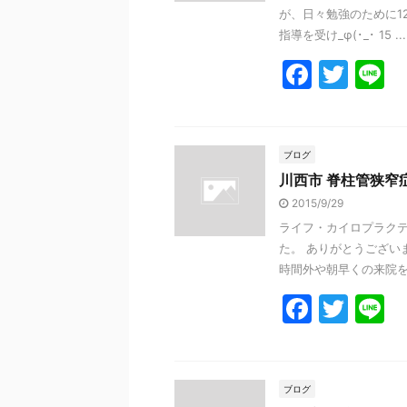
が、日々勉強のために1
指導を受け_φ(･_･ 15 ...
F
T
L
a
w
n
c
itt
e
e
er
ブログ
川西市 脊柱管狭窄
b
2015/9/29
o
ライフ・カイロプラクテ
o
た。 ありがとうございま
k
時間外や朝早くの来院をし
F
T
L
a
w
n
c
itt
e
e
er
ブログ