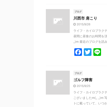
c
itt
e
e
er
ブログ
川西市 肩こり
b
2015/9/26
o
ライフ・カイロプラクテ
o
昼間に昼食のお時間を頂き
k
_)m 最近のブログを読み返
F
T
L
a
w
n
c
itt
e
e
er
ブログ
ゴルフ障害
b
2015/9/25
o
ライフ・カイロプラクテ
o
ございましたm(_ _)
k
トに載っていて、いつか行 