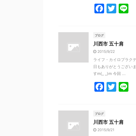
F
T
L
a
w
n
c
itt
e
e
er
ブログ
川西市 五十肩
b
2015/9/22
o
ライフ・カイロプラクテ
o
日もありがとうございまし
k
すm(_ _)m 今回 ...
F
T
L
a
w
n
c
itt
e
e
er
ブログ
川西市 五十肩
b
2015/9/21
o