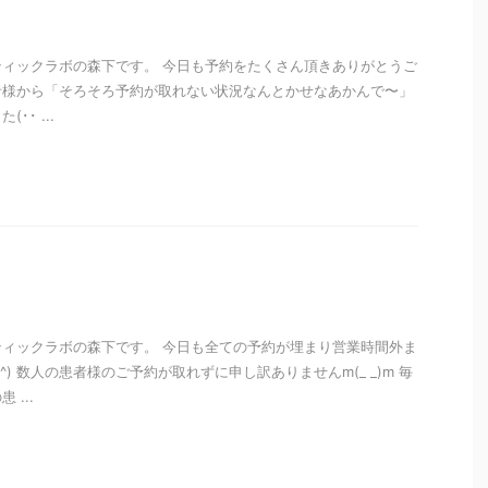
ィックラボの森下です。 今日も予約をたくさん頂きありがとうご
m 患者様から「そろそろ予約が取れない状況なんとかせなあかんで〜」
･ ...
i
ィックラボの森下です。 今日も全ての予約が埋まり営業時間外ま
^) 数人の患者様のご予約が取れずに申し訳ありませんm(_ _)m 毎
...
i