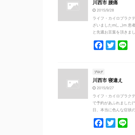
川西市 腰痛
b
2015/9/28
o
ライフ・カイロプラクテ
o
ざいましたm(_ _)
k
と先週お言葉を頂きました(･
F
T
L
a
w
n
c
itt
e
e
er
ブログ
川西市 寝違え
b
2015/9/27
o
ライフ・カイロプラクテ
o
で予約があふれました(^
k
日、本当に色んな症状の患 
F
T
L
a
w
n