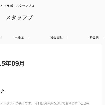
ック・ラボ」スタッフブロ
ク スタッフブ
｜
不妊症 ｜
社会貢献 ｜
料金表 ｜
5年09月
ック
ィックラボの森下です。 今日はお休みを頂いておりますm(_ _)m