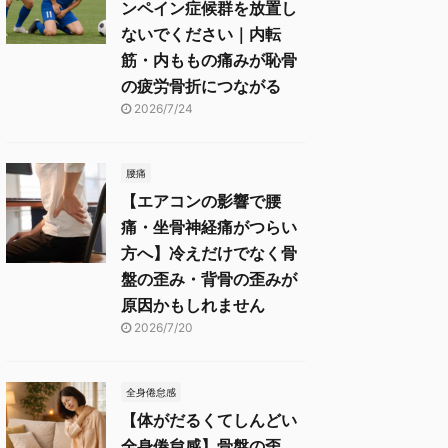
ンペイン症候群を放置し
ないでください｜内転
筋・内ももの痛みが恥骨
の疲労骨折につながる
2026/7/24
腰痛
【エアコンの影響で腰
痛・坐骨神経痛がつらい
方へ】冷えだけでなく骨
盤の歪み・背骨の歪みが
原因かもしれません
2026/7/20
全身倦怠感
【体がだるくてしんどい
全身倦怠感】骨盤の歪