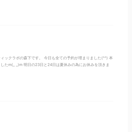
i
ィックラボの森下です。 今日も全ての予約が埋まりました(^^) 本
たm(_ _)m 明日の23日と24日は夏休みの為にお休みを頂きま
i