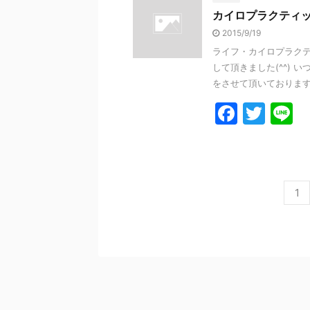
e
er
カイロプラクティ
b
2015/9/19
o
ライフ・カイロプラクテ
o
して頂きました(^^) 
k
をさせて頂いております( 
F
T
L
a
w
n
c
itt
e
e
er
1
b
o
o
k