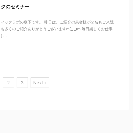
ックのセミナー
ィックラボの森下です。 昨日は、ご紹介の患者様が２名もご来院
いつも多くのご紹介ありがとうございますm(_ _)m 毎日楽しくお仕事
...
i
2
3
Next »