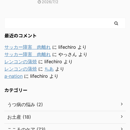
2026/7/2
最近のコメント
サッカー障害 肉離れ
に
lifechiro
より
サッカー障害 肉離れ
に
やっさん
より
レンコンの蒲焼
に
lifechiro
より
レンコンの蒲焼
に
ちあ
より
a-nation
に
lifechiro
より
カテゴリー
うつ病の悩み (2)
お土産 (18)
こころのケア (73)