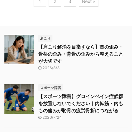
1
2
3
Next »
肩こり
【肩こり解消を目指すなら】首の歪み・
骨盤の歪み・背骨の歪みから整えること
が大切です
2026/8/3
スポーツ障害
【スポーツ障害】グロインペイン症候群
を放置しないでください｜内転筋・内も
もの痛みが恥骨の疲労骨折につながる
2026/7/24