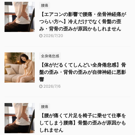
腰痛
【エアコンの影響で腰痛・坐骨神経痛が
つらい方へ】冷えだけでなく骨盤の歪
み・背骨の歪みが原因かもしれません
2026/7/20
全身倦怠感
【体がだるくてしんどい全身倦怠感】骨
盤の歪み・背骨の歪みが自律神経に悪影
響
2026/7/6
腰痛
【腰が痛くて片足を椅子に乗せて仕事を
してしまう腰痛】骨盤の歪みが原因かも
しれません