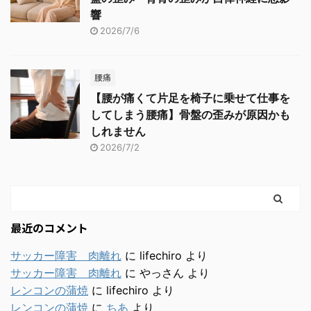
響
2026/7/6
腰痛
【腰が痛くて片足を椅子に乗せて仕事を
してしまう腰痛】骨盤の歪みが原因かも
しれません
2026/7/2
最近のコメント
サッカー障害 肉離れ
に
lifechiro
より
サッカー障害 肉離れ
に
やっさん
より
レンコンの蒲焼
に
lifechiro
より
レンコンの蒲焼
に
ちあ
より