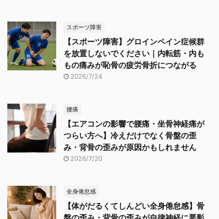
スポーツ障害
【スポーツ障害】グロインペイン症候群
を放置しないでください｜内転筋・内も
もの痛みが恥骨の疲労骨折につながる
2026/7/24
腰痛
【エアコンの影響で腰痛・坐骨神経痛が
つらい方へ】冷えだけでなく骨盤の歪
み・背骨の歪みが原因かもしれません
2026/7/20
全身倦怠感
【体がだるくてしんどい全身倦怠感】骨
盤の歪み・背骨の歪みが自律神経に悪影