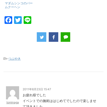
マダムシンコのバー
ムクーヘン
F
T
Li
a
w
n
c
itt
e
e
er
b
o
-
つぶやき
o
k
2011年8月23日 15:47
お疲れ様でした
イベントでの施術ははじめてでしたので楽しませ
tominaga
て頂きました。