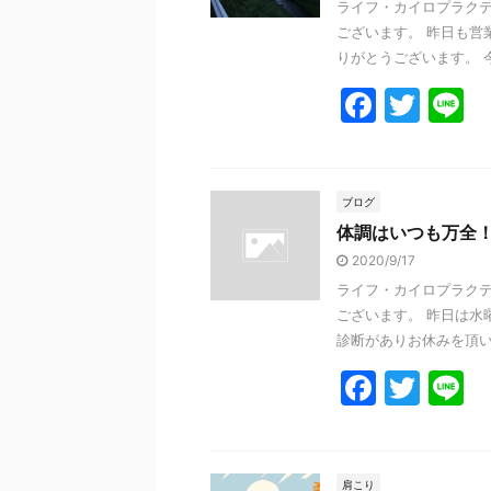
ライフ・カイロプラクテ
o
ございます。 昨日も営
k
りがとうございます。 今
F
T
L
a
w
n
c
itt
e
e
er
ブログ
体調はいつも万全
b
2020/9/17
o
ライフ・カイロプラクテ
o
ございます。 昨日は水
k
診断がありお休みを頂いて
F
T
L
a
w
n
c
itt
e
肩こり