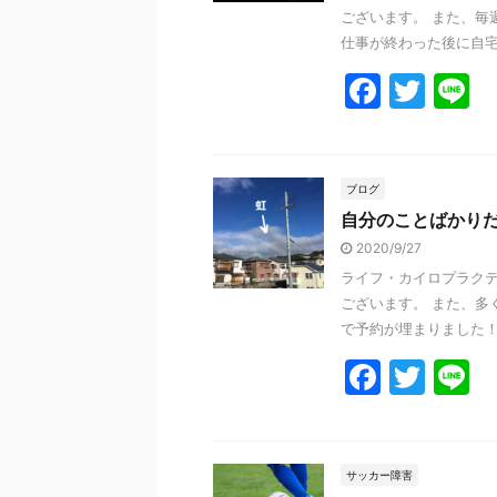
ございます。 また、毎
仕事が終わった後に自宅で
F
T
L
a
w
n
c
itt
e
e
er
ブログ
自分のことばかり
b
2020/9/27
o
ライフ・カイロプラクテ
o
ございます。 また、多
k
で予約が埋まりました！！
F
T
L
a
w
n
c
itt
e
e
er
サッカー障害