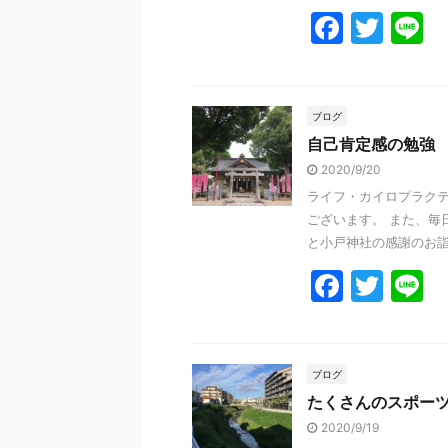
F
T
L
a
w
n
c
itt
e
e
er
ブログ
自己肯定感の勉強
b
2020/9/20
o
ライフ・カイロプラクテ
o
ございます。 また、毎
k
と小戸神社の感謝のお詣り
F
T
L
a
w
n
c
itt
e
e
er
ブログ
たくさんのスポー
b
2020/9/19
o