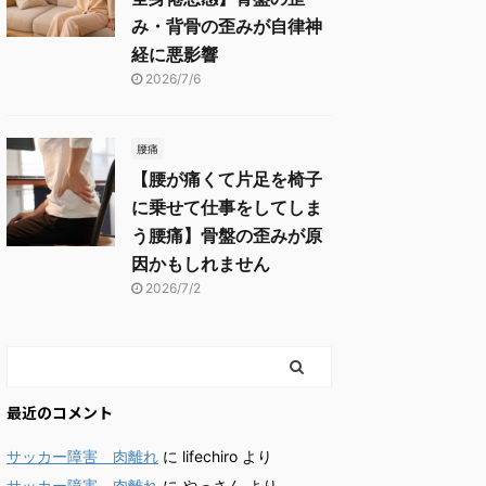
み・背骨の歪みが自律神
経に悪影響
2026/7/6
腰痛
【腰が痛くて片足を椅子
に乗せて仕事をしてしま
う腰痛】骨盤の歪みが原
因かもしれません
2026/7/2
最近のコメント
サッカー障害 肉離れ
に
lifechiro
より
サッカー障害 肉離れ
に
やっさん
より