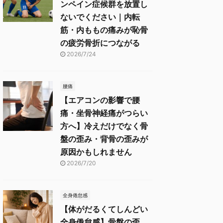
ンペイン症候群を放置し
ないでください｜内転
筋・内ももの痛みが恥骨
の疲労骨折につながる
2026/7/24
腰痛
【エアコンの影響で腰
痛・坐骨神経痛がつらい
方へ】冷えだけでなく骨
盤の歪み・背骨の歪みが
原因かもしれません
2026/7/20
全身倦怠感
【体がだるくてしんどい
全身倦怠感】骨盤の歪