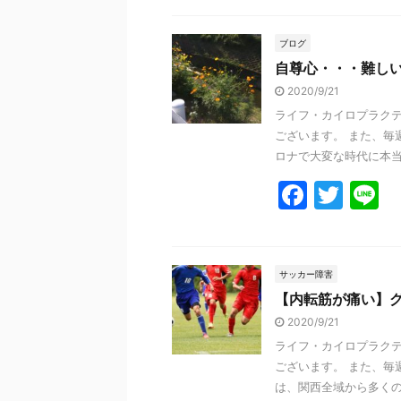
c
itt
e
e
er
ブログ
自尊心・・・難し
b
2020/9/21
o
ライフ・カイロプラクテ
o
ございます。 また、毎
k
ロナで大変な時代に本当に
F
T
L
a
w
n
c
itt
e
e
er
サッカー障害
【内転筋が痛い】
b
2020/9/21
o
ライフ・カイロプラクテ
o
ございます。 また、毎
k
は、関西全域から多くのス