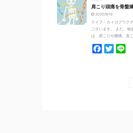
e
er
肩こり頭痛を骨盤
b
2020/9/16
o
ライフ・カイロプラクテ
o
ございます。 また、毎
k
は、肩こりや腰痛、首こり
F
T
L
a
w
n
c
itt
e
e
er
b
o
o
k