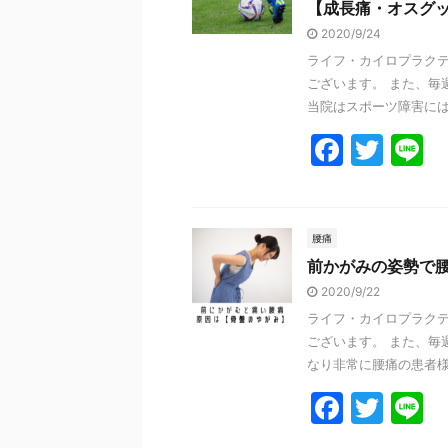
【成長痛・オスグ
b
2020/9/24
o
ライフ・カイロプラクテ
o
ございます。 また、毎
k
当院はスポーツ障害には多
F
T
L
a
w
n
c
itt
e
e
er
腰痛
前かがみの姿勢で
b
2020/9/22
o
ライフ・カイロプラクテ
o
ございます。 また、毎
k
なり非常に腰痛の患者様が
F
T
L
a
w
n