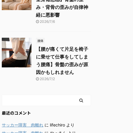
み・背骨の歪みが自律神
経に悪影響
2026/7/6
腰痛
【腰が痛くて片足を椅子
に乗せて仕事をしてしま
う腰痛】骨盤の歪みが原
因かもしれません
2026/7/2
最近のコメント
サッカー障害 肉離れ
に
lifechiro
より
サッカー障害 肉離れ
に
やっさん
より