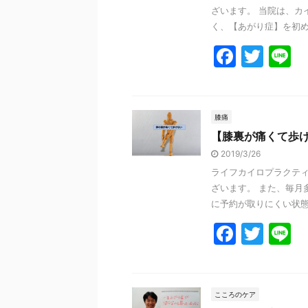
ざいます。 当院は、カ
く、【あがり症】を初めて
F
T
L
a
w
n
c
itt
e
e
er
膝痛
【膝裏が痛くて歩
b
2019/3/26
o
ライフカイロプラクティ
o
ざいます。 また、毎月
k
に予約が取りにくい状態に
F
T
L
a
w
n
c
itt
e
e
er
こころのケア