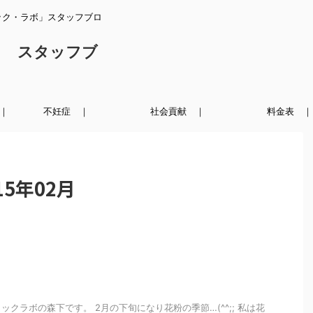
ック・ラボ」スタッフブロ
ク スタッフブ
｜
不妊症 ｜
社会貢献 ｜
料金表 ｜
5年02月
クラボの森下です。 2月の下旬になり花粉の季節…(^^;; 私は花