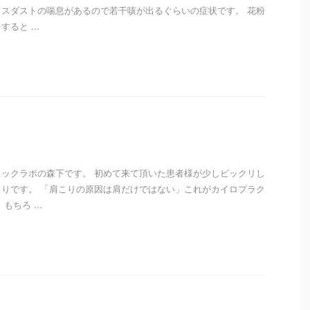
スダストの喘息があるので若干咳が出るぐらいの症状です。 花粉
ると ...
i
ックラボの森下です。 初めて来て頂いた患者様が少しビックリし
は肩こりです。 「肩こりの原因は肩だけではない」これがカイロプラク
ちろ ...
i