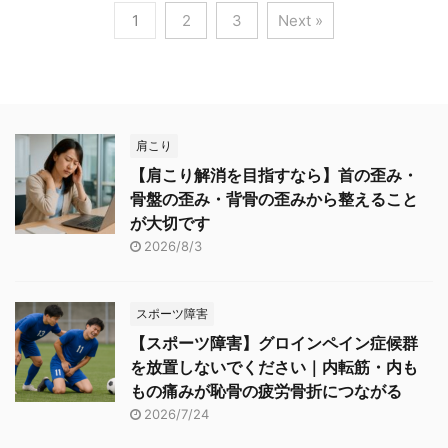
1
2
3
Next »
肩こり
【肩こり解消を目指すなら】首の歪み・
骨盤の歪み・背骨の歪みから整えること
が大切です
2026/8/3
スポーツ障害
【スポーツ障害】グロインペイン症候群
を放置しないでください｜内転筋・内も
もの痛みが恥骨の疲労骨折につながる
2026/7/24