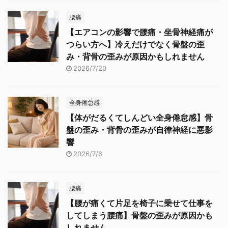
腰痛
【エアコンの影響で腰痛・坐骨神経痛が
つらい方へ】冷えだけでなく骨盤の歪
み・背骨の歪みが原因かもしれません
2026/7/20
全身倦怠感
【体がだるくてしんどい全身倦怠感】骨
盤の歪み・背骨の歪みが自律神経に悪影
響
2026/7/6
腰痛
【腰が痛くて片足を椅子に乗せて仕事を
してしまう腰痛】骨盤の歪みが原因かも
しれません