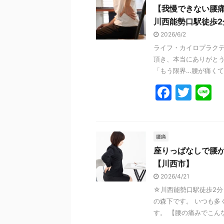
【我慢できない腰
b
川西能勢口駅徒歩2
o
2026/6/2
o
ライフ・カイロプラク
k
頂き、本当にありがとう
「もう限界…腰が痛くて座
F
T
L
a
w
n
c
itt
e
e
er
腰痛
座りっぱなしで腰
b
【川西市】
o
2026/4/21
o
☆川西能勢口駅徒歩2分
k
の森下です。 いつも多
す。 【腰の痛みでこんな