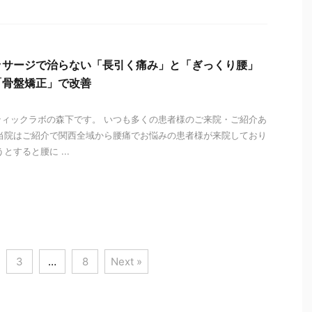
ッサージで治らない「長引く痛み」と「ぎっくり腰」
「骨盤矯正」で改善
ィックラボの森下です。 いつも多くの患者様のご来院・ご紹介あ
当院はご紹介で関西全域から腰痛でお悩みの患者様が来院しており
とすると腰に ...
i
3
…
8
Next »