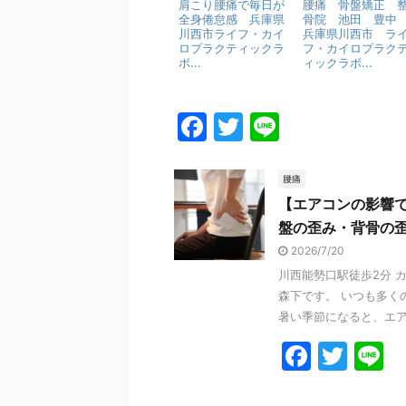
肩こり腰痛で毎日が
腰痛 骨盤矯正 
全身倦怠感 兵庫県
骨院 池田 豊
川西市ライフ・カイ
兵庫県川西市 ラ
ロプラクティックラ
フ・カイロプラク
ボ...
ィックラボ...
F
T
Li
a
w
n
c
itt
e
腰痛
【エアコンの影響
e
er
盤の歪み・背骨の
b
2026/7/20
o
川西能勢口駅徒歩2分 
o
森下です。 いつも多く
暑い季節になると、エアコ
k
F
T
L
a
w
n