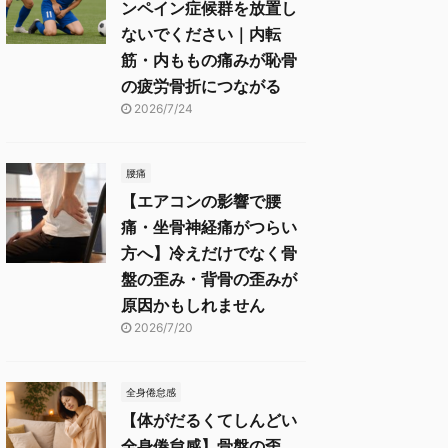
ンペイン症候群を放置し
ないでください｜内転
筋・内ももの痛みが恥骨
の疲労骨折につながる
2026/7/24
腰痛
【エアコンの影響で腰
痛・坐骨神経痛がつらい
方へ】冷えだけでなく骨
盤の歪み・背骨の歪みが
原因かもしれません
2026/7/20
全身倦怠感
【体がだるくてしんどい
全身倦怠感】骨盤の歪