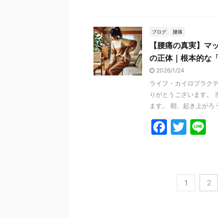
a
w
n
c
itt
e
e
er
ブログ
腰痛
【腰痛の真実】マ
b
の正体｜根本的な
o
2026/1/24
o
ライフ・カイロプラクテ
k
りがとうございます。 
ます。 朝、起き上がろう
F
T
L
a
w
n
c
itt
e
e
er
1
2
b
o