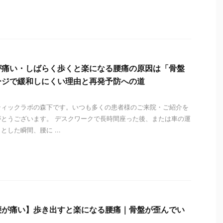
i
が痛い・しばらく歩くと楽になる腰痛の原因は「骨盤
ージで緩和しにくい理由と再発予防への道
ティックラボの森下です。いつも多くの患者様のご来院・ご紹介を
とうございます。 デスクワークで長時間座った後、または車の運
した瞬間、腰に ...
i
腰が痛い】歩き出すと楽になる腰痛｜骨盤が歪んでい