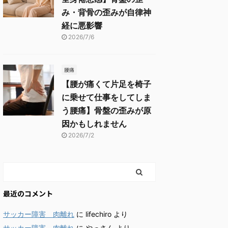
み・背骨の歪みが自律神
経に悪影響
2026/7/6
腰痛
【腰が痛くて片足を椅子
に乗せて仕事をしてしま
う腰痛】骨盤の歪みが原
因かもしれません
2026/7/2
最近のコメント
サッカー障害 肉離れ
に
lifechiro
より
サッカー障害 肉離れ
に
やっさん
より