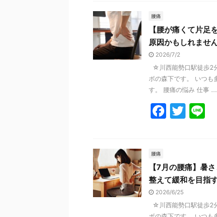
c
itt
e
e
er
腰痛
【腰が痛くて片足
b
原因かもしれませ
o
2026/7/2
o
☆川西能勢口駅徒歩2分
k
ボの森下です。 いつも
す。 腰痛の悩み 仕事 ...
F
T
L
a
w
n
c
itt
e
e
er
腰痛
【7月の腰痛】暑
b
整えて緩和を目指
o
2026/6/25
o
☆川西能勢口駅徒歩2分
ボの森下です。 いつも