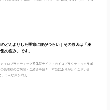
.
i
雨のどんよりした季節に腰がつらい｜その原因は「座
骨盤の歪み」です。
 カイロプラクティック整体院ライフ・カイロプラクティックラボ
くの患者様のご来院・ご紹介を頂き、本当にありがとうございま
、こんな声が増え ...
i