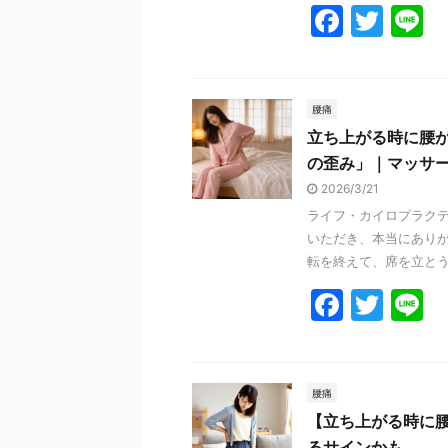
F
T
L
a
w
n
c
itt
e
e
er
腰痛
立ち上がる時に腰
b
の歪み」｜マッサ
o
2026/3/21
o
ライフ・カイロプラク
k
いただき、本当にありが
転を終えて、席を立とうと
F
T
L
a
w
n
c
itt
e
e
er
腰痛
【立ち上がる時に
b
るサインかも