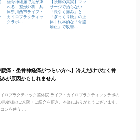
整
坐骨神経痛で足が痺
【腰痛の真実】マッ
中
れる 整形外科 兵
サージで治らない
イ
庫県川西市ライフ・
「長引く痛み」と
テ
カイロプラクティッ
「ぎっくり腰」の正
クラボ...
体｜根本的な「骨盤
矯正」で改善...
で腰痛・坐骨神経痛がつらい方へ】冷えだけでなく骨
歪みが原因かもしれません
カイロプラクティック整体院 ライフ・カイロプラクティックラボの
の患者様のご来院・ご紹介を頂き、本当にありがとうございます。
ンを使う ...
i