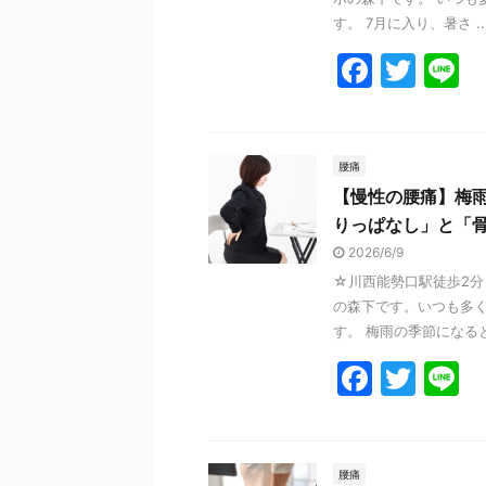
k
す。 7月に入り、暑さ ..
F
T
L
a
w
n
c
itt
e
e
er
腰痛
【慢性の腰痛】梅
b
りっぱなし」と「
o
2026/6/9
o
☆川西能勢口駅徒歩2分
k
の森下です。いつも多
す。 梅雨の季節になると
F
T
L
a
w
n
c
itt
e
e
er
腰痛