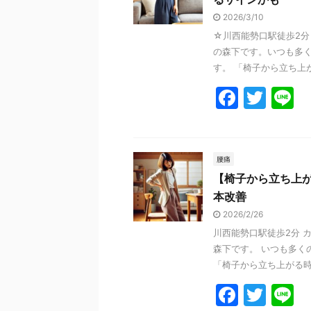
o
2026/3/10
o
☆川西能勢口駅徒歩2分
k
の森下です。いつも多
す。 「椅子から立ち上が
F
T
L
a
w
n
c
itt
e
e
er
腰痛
【椅子から立ち上
b
本改善
o
2026/2/26
o
川西能勢口駅徒歩2分 
k
森下です。 いつも多く
「椅子から立ち上がる時に
F
T
L