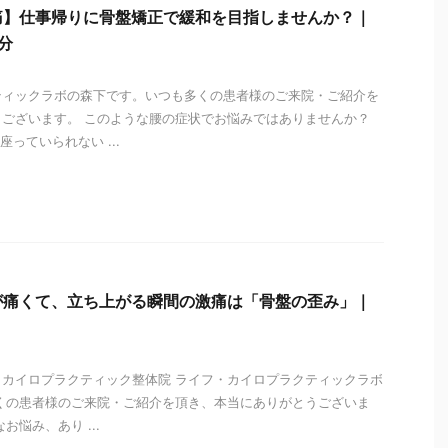
痛】仕事帰りに骨盤矯正で緩和を目指しませんか？｜
分
ティックラボの森下です。いつも多くの患者様のご来院・ご紹介を
ございます。 このような腰の症状でお悩みではありませんか？
っていられない ...
i
が痛くて、立ち上がる瞬間の激痛は「骨盤の歪み」｜
 カイロプラクティック整体院 ライフ・カイロプラクティックラボ
くの患者様のご来院・ご紹介を頂き、本当にありがとうございま
お悩み、あり ...