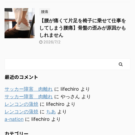
腰痛
【腰が痛くて片足を椅子に乗せて仕事を
してしまう腰痛】骨盤の歪みが原因かも
しれません
2026/7/2
最近のコメント
サッカー障害 肉離れ
に
lifechiro
より
サッカー障害 肉離れ
に
やっさん
より
レンコンの蒲焼
に
lifechiro
より
レンコンの蒲焼
に
ちあ
より
a-nation
に
lifechiro
より
カテゴリー