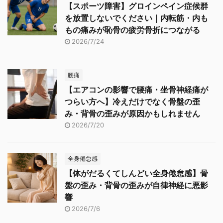
【スポーツ障害】グロインペイン症候群
を放置しないでください｜内転筋・内も
もの痛みが恥骨の疲労骨折につながる
2026/7/24
腰痛
【エアコンの影響で腰痛・坐骨神経痛が
つらい方へ】冷えだけでなく骨盤の歪
み・背骨の歪みが原因かもしれません
2026/7/20
全身倦怠感
【体がだるくてしんどい全身倦怠感】骨
盤の歪み・背骨の歪みが自律神経に悪影
響
2026/7/6