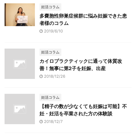
o
妊活コラム
k
多嚢胞性卵巣症候群に悩み妊娠できた患
者様のコラム
2019/6/10
妊活コラム
カイロプラクティックに通って体質改
善！無事に第2子を妊娠、出産
2018/12/26
妊活コラム
【精子の数が少なくても妊娠は可能】不
妊・妊活を卒業された方の体験談
2018/12/7