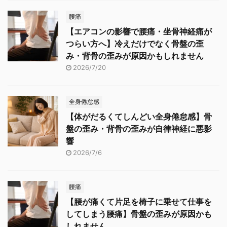
腰痛
【エアコンの影響で腰痛・坐骨神経痛が
つらい方へ】冷えだけでなく骨盤の歪
み・背骨の歪みが原因かもしれません
2026/7/20
全身倦怠感
【体がだるくてしんどい全身倦怠感】骨
盤の歪み・背骨の歪みが自律神経に悪影
響
2026/7/6
腰痛
【腰が痛くて片足を椅子に乗せて仕事を
してしまう腰痛】骨盤の歪みが原因かも
しれません