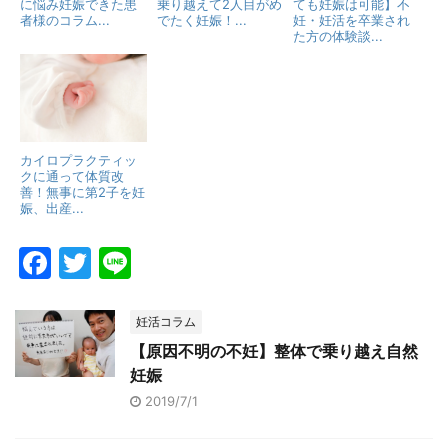
に悩み妊娠できた患
乗り越えて2人目がめ
ても妊娠は可能】不
者様のコラム...
でたく妊娠！...
妊・妊活を卒業され
た方の体験談...
カイロプラクティッ
クに通って体質改
善！無事に第2子を妊
娠、出産...
F
T
Li
a
w
n
c
itt
e
妊活コラム
e
er
【原因不明の不妊】整体で乗り越え自然
妊娠
b
2019/7/1
o