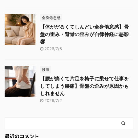
全身倦怠感
【体がだるくてしんどい全身倦怠感】骨
盤の歪み・背骨の歪みが自律神経に悪影
響
2026/7/6
腰痛
【腰が痛くて片足を椅子に乗せて仕事を
してしまう腰痛】骨盤の歪みが原因かも
しれません
2026/7/2
最近のコメント