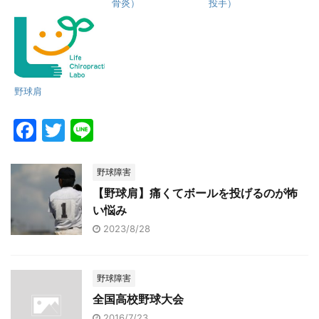
骨炎）
投手）
野球肩
F
T
Li
a
w
n
c
itt
e
野球障害
e
er
【野球肩】痛くてボールを投げるのが怖
い悩み
b
2023/8/28
o
o
野球障害
k
全国高校野球大会
2016/7/23