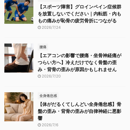
【スポーツ障害】グロインペイン症候群
を放置しないでください｜内転筋・内も
もの痛みが恥骨の疲労骨折につながる
2026/7/24
腰痛
【エアコンの影響で腰痛・坐骨神経痛が
つらい方へ】冷えだけでなく骨盤の歪
み・背骨の歪みが原因かもしれません
2026/7/20
全身倦怠感
【体がだるくてしんどい全身倦怠感】骨
盤の歪み・背骨の歪みが自律神経に悪影
響
2026/7/6