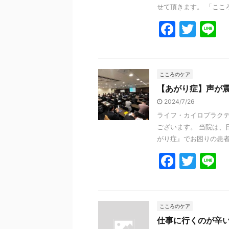
k
せて頂きます。 「こころ
F
T
L
a
w
n
c
itt
e
e
er
こころのケア
【あがり症】声が
b
2024/7/26
o
ライフ・カイロプラクテ
o
ございます。 当院は、
k
がり症』でお困りの患者様
F
T
L
a
w
n
c
itt
e
e
er
こころのケア
仕事に行くのが辛
b