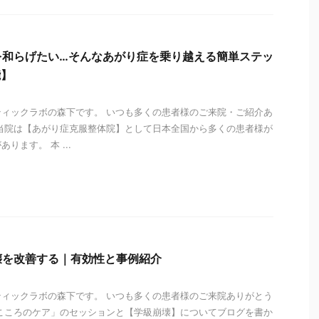
を和らげたい…そんなあがり症を乗り越える簡単ステッ
能】
ィックラボの森下です。 いつも多くの患者様のご来院・ご紹介あ
当院は【あがり症克服整体院】として日本全国から多くの患者様が
ります。 本 ...
i
壊を改善する｜有効性と事例紹介
ィックラボの森下です。 いつも多くの患者様のご来院ありがとう
こころのケア」のセッションと【学級崩壊】についてブログを書か