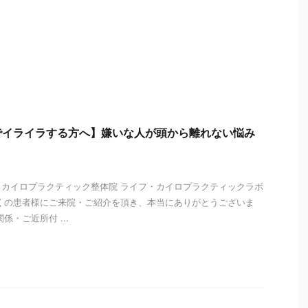
でイライラする方へ】嫌いな人が頭から離れない悩み
 カイロプラクティック整体院 ライフ・カイロプラクティックラボ
くの患者様にご来院・ご紹介を頂き、本当にありがとうございま
係・ご近所付 ...
i