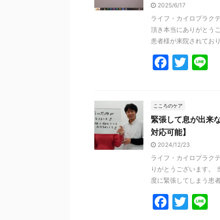
o
2025/6/17
o
ライフ・カイロプラクテ
k
頂き本当にありがとうご
患者様が来院されておりま
F
T
L
a
w
n
c
itt
e
e
er
こころのケア
緊張して息が出来な
b
対応可能】
o
2024/12/23
o
ライフ・カイロプラクテ
k
りがとうございます。 
度に緊張してしまう患者様
F
T
L
a
w
n