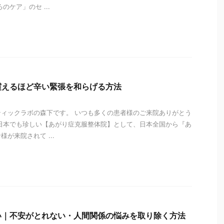
のケア」のセ ...
i
震えるほど辛い緊張を和らげる方法
ィックラボの森下です。 いつも多くの患者様のご来院ありがとう
日本でも珍しい【あがり症克服整体院】として、日本全国から『あ
が来院されて ...
i
い｜不安がとれない・人間関係の悩みを取り除く方法