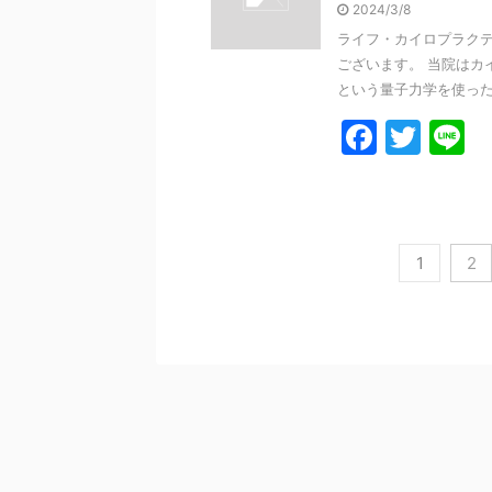
2024/3/8
o
ライフ・カイロプラクテ
o
ございます。 当院はカ
k
という量子力学を使ったエ
F
T
L
a
w
n
c
itt
e
e
er
1
2
b
o
o
k