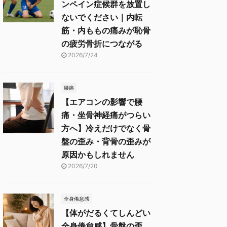
ンペイン症候群を放置し
ないでください｜内転
筋・内ももの痛みが恥骨
の疲労骨折につながる
2026/7/24
腰痛
【エアコンの影響で腰
痛・坐骨神経痛がつらい
方へ】冷えだけでなく骨
盤の歪み・背骨の歪みが
原因かもしれません
2026/7/20
全身倦怠感
【体がだるくてしんどい
全身倦怠感】骨盤の歪