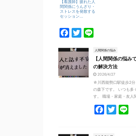
【看護師】疲れた人
間関係にうんざり・
ストレスを発散する
セッション...
F
T
Li
a
w
n
c
itt
e
人間関係の悩み
【人間関係の悩み
e
er
の解決方法
b
2026/4/27
o
☆川西能勢口駅徒歩2分
o
の森下です。 いつも多
す。 職場・家庭・友人関
k
F
T
L
a
w
n
c
itt
e