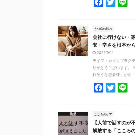
F
T
L
a
w
n
c
itt
e
e
er
うつ病の悩み
会社に行けない・
b
安・辛さを根本か
o
2025/9/11
o
ライフ・カイロプラクテ
k
りがとうございます。 
れそうな患者様」から「こ
F
T
L
a
w
n
c
itt
e
e
er
こころのケア
【人前で話すのが
b
解放する「こころ