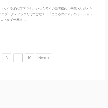
ィックラボの森下です。 いつも多くの患者様のご来院ありがとう
イロプラクティックだけではなく、「こころのケア」のセッション
ネルギー療法 ...
i
3
…
10
Next »