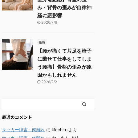
み・背骨の歪みが自律神
経に悪影響
2026/7/6
腰痛
【腰が痛くて片足を椅子
に乗せて仕事をしてしま
う腰痛】骨盤の歪みが原
因かもしれません
2026/7/2
最近のコメント
サッカー障害 肉離れ
に
lifechiro
より
サッカー障害 肉離れ
に
やっさん
より