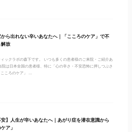
i
家から出れない辛いあなたへ｜「こころのケア」で不
ら解放
ィックラボの森下です。 いつも多くの患者様のご来院・ご紹介あ
当院は日本全国の患者様、特に「心の辛さ・不安恐怖に押しつぶさ
ころのケア」 ...
i
不安】人生が辛いあなたへ｜あがり症を潜在意識から
のケア」