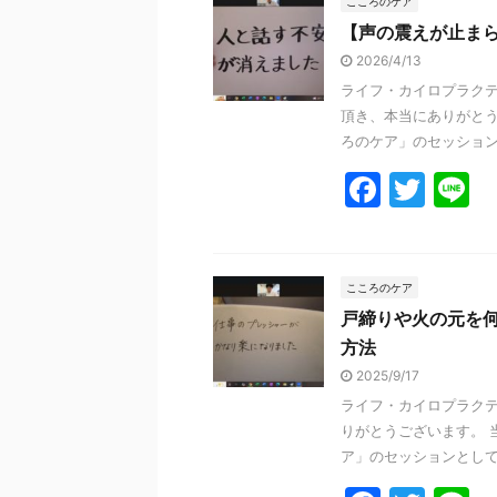
e
er
こころのケア
【声の震えが止ま
b
2026/4/13
o
ライフ・カイロプラクテ
o
頂き、本当にありがとう
k
ろのケア」のセッションを
F
T
L
a
w
n
c
itt
e
e
er
こころのケア
戸締りや火の元を
b
方法
o
2025/9/17
o
ライフ・カイロプラクテ
k
りがとうございます。 
ア」のセッションとして日