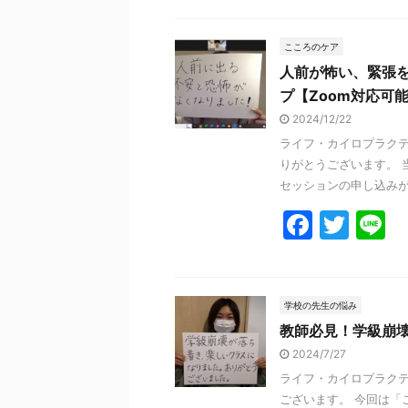
c
itt
e
e
er
こころのケア
人前が怖い、緊張
b
プ【Zoom対応可
o
2024/12/22
o
ライフ・カイロプラクテ
k
りがとうございます。 
セッションの申し込みがあ
F
T
L
a
w
n
c
itt
e
e
er
学校の先生の悩み
教師必見！学級崩
b
2024/7/27
o
ライフ・カイロプラクテ
o
ございます。 今回は「