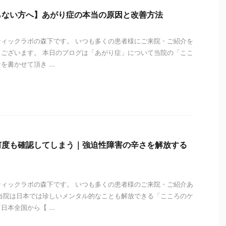
らない方へ】あがり症の本当の原因と改善方法
ィックラボの森下です。 いつも多くの患者様にご来院・ご紹介を
ございます。 本日のブログは「あがり症」について当院の「ここ
書かせて頂き ...
i
何度も確認してしまう｜強迫性障害の辛さを解放する
ィックラボの森下です。 いつも多くの患者様のご来院・ご紹介あ
当院は日本では珍しいメンタル的なことも解放できる「こころのケ
本全国から【 ...