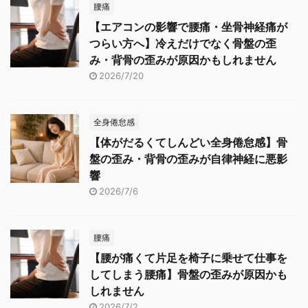
腰痛
【エアコンの影響で腰痛・坐骨神経痛が
つらい方へ】冷えだけでなく骨盤の歪
み・背骨の歪みが原因かもしれません
2026/7/20
全身倦怠感
【体がだるくてしんどい全身倦怠感】骨
盤の歪み・背骨の歪みが自律神経に悪影
響
2026/7/6
腰痛
【腰が痛くて片足を椅子に乗せて仕事を
してしまう腰痛】骨盤の歪みが原因かも
しれません
2026/7/2