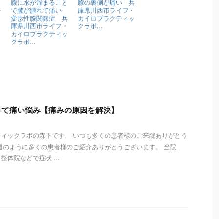
】
膝に水が溜まること
膝の裏側が痛い 兵
を
で膝が腫れて痛い
庫県川西市ライフ・
変形性膝関節症 兵
カイロプラクティッ
庫県川西市ライフ・
クラボ...
カイロプラクティッ
クラボ...
って痛い悩み【痛みの原因を解決】
ィックラボの森下です。 いつも多くの患者様のご来院ありがとう
週のように多くの患者様のご紹介ありがとうございます。 当院
体院などで症状 ...
i