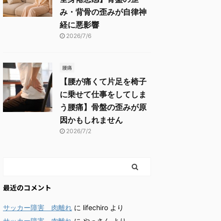
み・背骨の歪みが自律神
経に悪影響
2026/7/6
腰痛
【腰が痛くて片足を椅子
に乗せて仕事をしてしま
う腰痛】骨盤の歪みが原
因かもしれません
2026/7/2
最近のコメント
サッカー障害 肉離れ
に
lifechiro
より
サッカー障害 肉離れ
に
やっさん
より