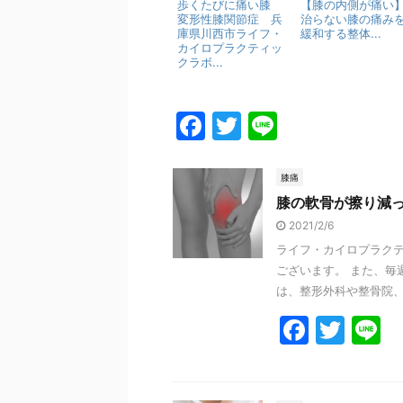
歩くたびに痛い膝
【膝の内側が痛い
変形性膝関節症 兵
治らない膝の痛み
庫県川西市ライフ・
緩和する整体...
カイロプラクティッ
クラボ...
F
T
Li
a
w
n
c
itt
e
膝痛
膝の軟骨が擦り減
e
er
2021/2/6
b
ライフ・カイロプラクテ
o
ございます。 また、毎
o
は、整形外科や整骨院、整
k
F
T
L
a
w
n
c
itt
e