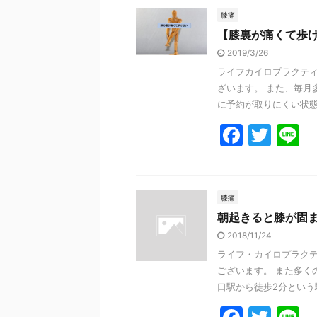
e
er
膝痛
【膝裏が痛くて歩
b
2019/3/26
o
ライフカイロプラクティ
o
ざいます。 また、毎月
k
に予約が取りにくい状態に
F
T
L
a
w
n
c
itt
e
e
er
膝痛
朝起きると膝が固
b
2018/11/24
o
ライフ・カイロプラクテ
o
ございます。 また多く
k
口駅から徒歩2分という駅