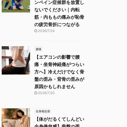
ンペイン症候群を放置し
ないでください｜内転
筋・内ももの痛みが恥骨
の疲労骨折につながる
2026/7/24
腰痛
【エアコンの影響で腰
痛・坐骨神経痛がつらい
方へ】冷えだけでなく骨
盤の歪み・背骨の歪みが
原因かもしれません
2026/7/20
全身倦怠感
【体がだるくてしんどい
全身倦怠感】骨盤の歪