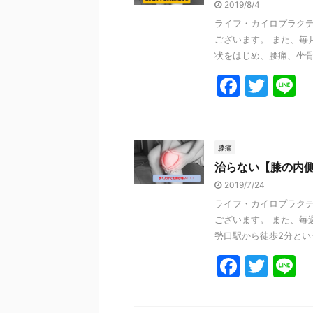
2019/8/4
o
ライフ・カイロプラクテ
o
ございます。 また、毎
k
状をはじめ、腰痛、坐骨神
F
T
L
a
w
n
c
itt
e
e
er
膝痛
治らない【膝の内
b
2019/7/24
o
ライフ・カイロプラクテ
o
ございます。 また、毎
k
勢口駅から徒歩2分という
F
T
L
a
w
n
c
itt
e