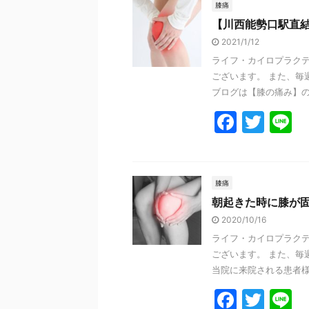
e
er
膝痛
【川西能勢口駅直
b
2021/1/12
o
ライフ・カイロプラクテ
o
ございます。 また、毎
k
ブログは【膝の痛み】の緩
F
T
L
a
w
n
c
itt
e
e
er
膝痛
朝起きた時に膝が
b
2020/10/16
o
ライフ・カイロプラクテ
o
ございます。 また、毎
k
当院に来院される患者様で
F
T
L