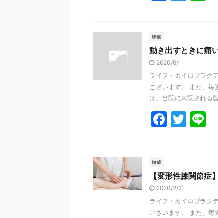
a
w
n
c
itt
e
e
er
膝痛
動き出すときに痛
b
2020/6/1
o
ライフ・カイロプラクテ
o
ございます。 また、毎
k
は、当院に来院される臨床
F
T
L
a
w
n
c
itt
e
e
er
膝痛
【変形性膝関節症
b
2020/2/21
o
ライフ・カイロプラクテ
o
ございます。 また、毎