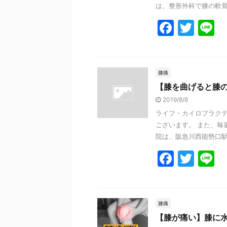
k
は、整形外科で膝の軟骨が
F
T
L
a
w
n
c
itt
e
e
er
膝痛
【膝を曲げると膝
b
2019/8/8
o
ライフ・カイロプラクテ
o
ございます。 また、毎
k
院は、阪急川西能勢口駅か
F
T
L
a
w
n
c
itt
e
e
er
膝痛
【膝が痛い】膝に
b