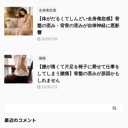
全身倦怠感
【体がだるくてしんどい全身倦怠感】骨
盤の歪み・背骨の歪みが自律神経に悪影
響
2026/7/6
腰痛
【腰が痛くて片足を椅子に乗せて仕事を
してしまう腰痛】骨盤の歪みが原因かも
しれません
2026/7/2
最近のコメント