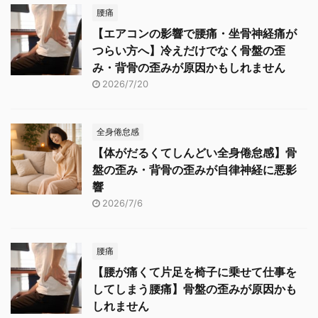
腰痛
【エアコンの影響で腰痛・坐骨神経痛が
つらい方へ】冷えだけでなく骨盤の歪
み・背骨の歪みが原因かもしれません
2026/7/20
全身倦怠感
【体がだるくてしんどい全身倦怠感】骨
盤の歪み・背骨の歪みが自律神経に悪影
響
2026/7/6
腰痛
【腰が痛くて片足を椅子に乗せて仕事を
してしまう腰痛】骨盤の歪みが原因かも
しれません