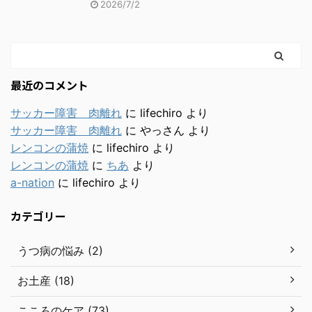
2026/7/2
最近のコメント
サッカー障害 肉離れ
に
lifechiro
より
サッカー障害 肉離れ
に
やっさん
より
レンコンの蒲焼
に
lifechiro
より
レンコンの蒲焼
に
ちあ
より
a-nation
に
lifechiro
より
カテゴリー
うつ病の悩み (2)
お土産 (18)
こころのケア (73)