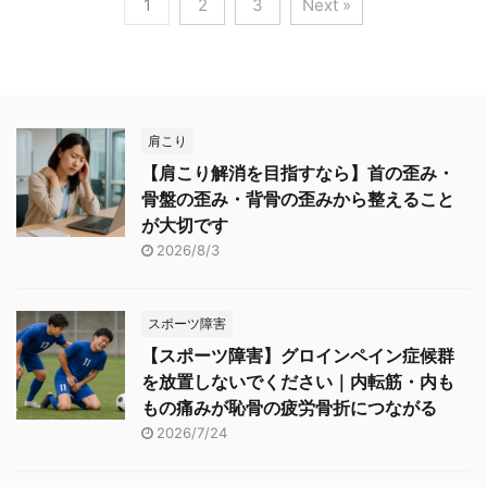
1
2
3
Next »
肩こり
【肩こり解消を目指すなら】首の歪み・
骨盤の歪み・背骨の歪みから整えること
が大切です
2026/8/3
スポーツ障害
【スポーツ障害】グロインペイン症候群
を放置しないでください｜内転筋・内も
もの痛みが恥骨の疲労骨折につながる
2026/7/24