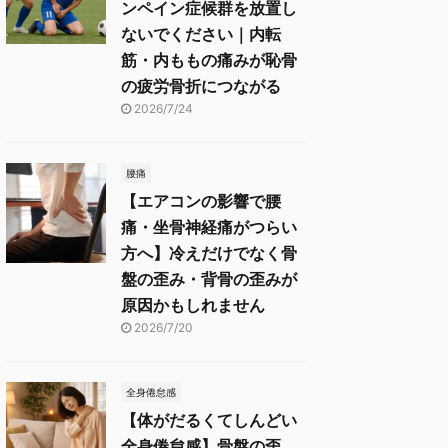
ンペイン症候群を放置し
ないでください｜内転
筋・内ももの痛みが恥骨
の疲労骨折につながる
2026/7/24
腰痛
【エアコンの影響で腰
痛・坐骨神経痛がつらい
方へ】冷えだけでなく骨
盤の歪み・背骨の歪みが
原因かもしれません
2026/7/20
全身倦怠感
【体がだるくてしんどい
全身倦怠感】骨盤の歪