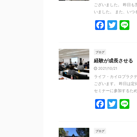
ございました。 昨日も
いました。 また、いつも
F
T
L
a
w
n
c
itt
e
e
er
ブログ
経験が成長させる
b
2021/10/21
o
ライフ・カイロプラクテ
o
ございます。 昨日は定
k
セミナーに参加するために
F
T
L
a
w
n
c
itt
e
e
er
ブログ