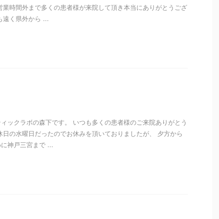
営業時間外まで多くの患者様が来院して頂き本当にありがとうござ
遠く県外から ...
i
ィックラボの森下です。 いつも多くの患者様のご来院ありがとう
休日の水曜日だったのでお休みを頂いておりましたが、 夕方から
神戸三宮まで ...
i