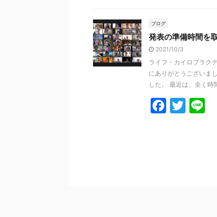
c
itt
e
e
er
ブログ
発表の準備時間を
b
2021/10/3
o
ライフ・カイロプラクテ
o
にありがとうございまし
k
した。 最近は、全く時間
F
T
L
a
w
n
c
itt
e
e
er
b
o
o
k