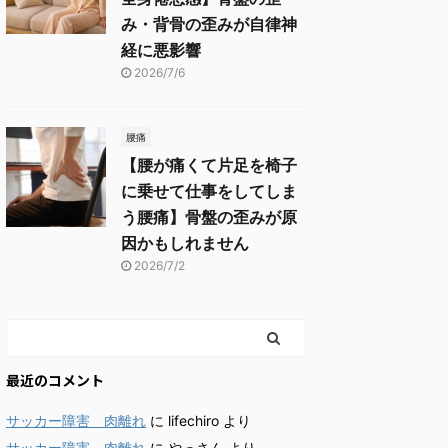
み・背骨の歪みが自律神
経に悪影響
2026/7/6
腰痛
【腰が痛くて片足を椅子
に乗せて仕事をしてしま
う腰痛】骨盤の歪みが原
因かもしれません
2026/7/2
最近のコメント
サッカー障害 肉離れ
に
lifechiro
より
サッカー障害 肉離れ
に
やっさん
より