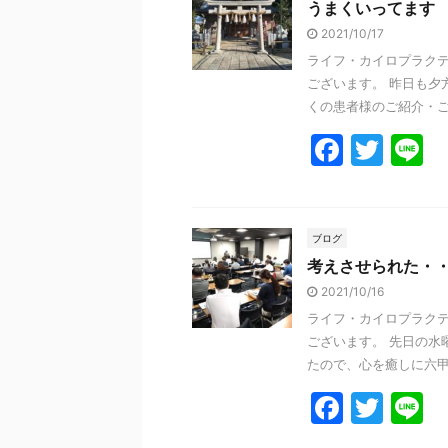
うまくいってます
b
2021/10/17
o
ライフ・カイロプラクテ
o
ございます。 昨日も夕
k
くの患者様のご紹介・ご来
F
T
L
a
w
n
c
itt
e
e
er
ブログ
考えさせられた・
b
2021/10/16
o
ライフ・カイロプラクテ
o
ございます。 先日の水
k
たので、心を癒しに六甲山
F
T
L
a
w
n