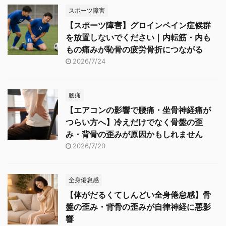
スポーツ障害
【スポーツ障害】グロインペイン症候群
を放置しないでください｜内転筋・内も
もの痛みが恥骨の疲労骨折につながる
2026/7/24
腰痛
【エアコンの影響で腰痛・坐骨神経痛が
つらい方へ】冷えだけでなく骨盤の歪
み・背骨の歪みが原因かもしれません
2026/7/20
全身倦怠感
【体がだるくてしんどい全身倦怠感】骨
盤の歪み・背骨の歪みが自律神経に悪影
響