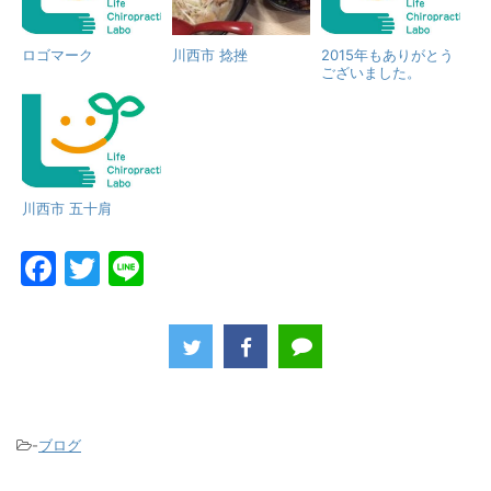
ロゴマーク
川西市 捻挫
2015年もありがとう
ございました。
川西市 五十肩
F
T
Li
a
w
n
c
itt
e
e
er
b
o
-
ブログ
o