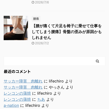
2026/7/6
腰痛
【腰が痛くて片足を椅子に乗せて仕事を
してしまう腰痛】骨盤の歪みが原因かも
しれません
2026/7/2
最近のコメント
サッカー障害 肉離れ
に
lifechiro
より
サッカー障害 肉離れ
に
やっさん
より
レンコンの蒲焼
に
lifechiro
より
レンコンの蒲焼
に
ちあ
より
a-nation
に
lifechiro
より