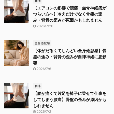
腰痛
【エアコンの影響で腰痛・坐骨神経痛が
つらい方へ】冷えだけでなく骨盤の歪
み・背骨の歪みが原因かもしれません
2026/7/20
全身倦怠感
【体がだるくてしんどい全身倦怠感】骨
盤の歪み・背骨の歪みが自律神経に悪影
響
2026/7/6
腰痛
【腰が痛くて片足を椅子に乗せて仕事を
してしまう腰痛】骨盤の歪みが原因かも
しれません
2026/7/2