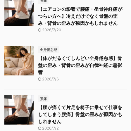
腰痛
【エアコンの影響で腰痛・坐骨神経痛が
つらい方へ】冷えだけでなく骨盤の歪
み・背骨の歪みが原因かもしれません
2026/7/20
全身倦怠感
【体がだるくてしんどい全身倦怠感】骨
盤の歪み・背骨の歪みが自律神経に悪影
響
2026/7/6
腰痛
【腰が痛くて片足を椅子に乗せて仕事を
してしまう腰痛】骨盤の歪みが原因かも
しれません
2026/7/2