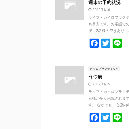
週末の予約状況
b
2012/11/16
o
ライフ・カイロプラクテ
o
も目安です。お電話での
k
後：2名様の空きあり ...
F
T
L
a
w
n
c
itt
e
e
er
カイロプラクティック
うつ病
b
2012/11/15
o
ライフ・カイロプラクテ
o
者様が多く来院されます
k
す。 なかでも、心療内科
F
T
L
a
w
n