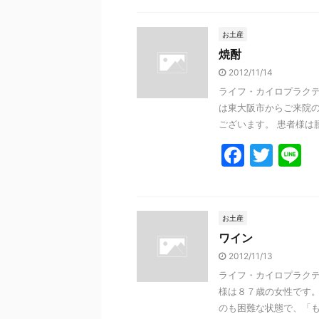
c
itt
e
e
er
お土産
焼酎
b
2012/11/14
o
ライフ・カイロプラクテ
o
は東大阪市からご来院の
k
ございます。 患者様は腰
F
T
L
a
w
n
c
itt
e
e
er
お土産
ワイン
b
2012/11/13
o
ライフ・カイロプラクテ
o
様は８７歳の女性です。
k
のも困難な状態で、「もう