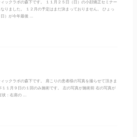
ィックラボの森下です。 １１月２５日（日）の小顔矯正セミナー
なりました。 １２月の予定はまだ決まっておりません。 ひょっ
）が今年最後 ...
i
ィックラボの森下です。 肩こりの患者様の写真を撮らせて頂きま
年１１月９日の１回のみ施術です。 左の写真が施術前 右の写真が
状：右肩の ...
i