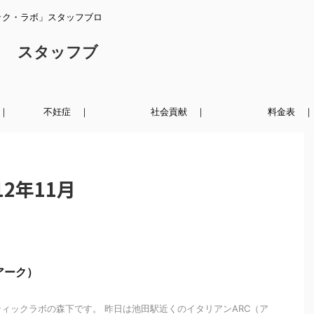
ック・ラボ」スタッフブロ
ク スタッフブ
｜
不妊症 ｜
社会貢献 ｜
料金表 ｜
2年11月
アーク）
ィックラボの森下です。 昨日は池田駅近くのイタリアンARC（ア