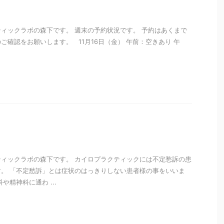
ィックラボの森下です。 週末の予約状況です。 予約はあくまで
ご確認をお願いします。 11月16日（金） 午前：空きあり 午
i
ィックラボの森下です。 カイロプラクティックには不定愁訴の患
。 「不定愁訴」とは症状のはっきりしない患者様の事をいいま
や精神科に通わ ...
i