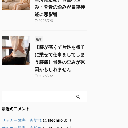
み・背骨の歪みが自律神
経に悪影響
2026/7/6
腰痛
【腰が痛くて片足を椅子
に乗せて仕事をしてしま
う腰痛】骨盤の歪みが原
因かもしれません
2026/7/2
最近のコメント
サッカー障害 肉離れ
に
lifechiro
より
サッカー障害 肉離れ
に
やっさん
より