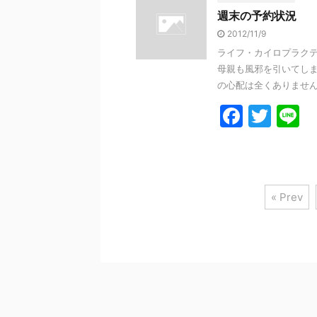
e
er
週末の予約状況
b
2012/11/9
o
ライフ・カイロプラクテ
o
母親も風邪を引いてしま
k
の心配は全くありません。 &
F
T
L
a
w
n
c
itt
e
e
er
« Prev
b
o
o
k