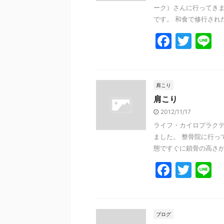
ーク）さんに行ってきま
です。 和食で修行された後
F
T
L
a
w
n
c
itt
e
e
er
肩こり
肩こり
b
2012/11/17
o
ライフ・カイロプラクテ
o
ました。 整骨院に行っ
k
態ですぐに鎖骨の高さが .
F
T
L
a
w
n
c
itt
e
e
er
ブログ