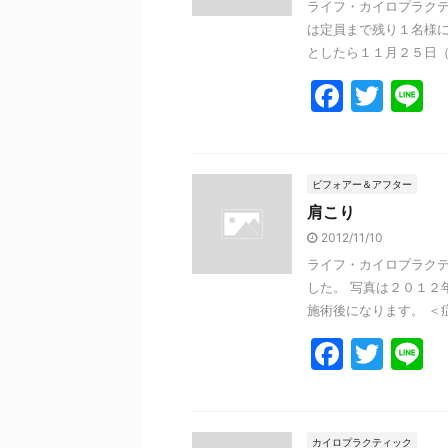
ライフ・カイロプラクテ
o
は定員まで残り１名様に
k
としたら１１月２５日（日
F
T
L
a
w
n
c
itt
e
e
er
ビフォアー＆アフター
肩こり
b
2012/11/10
o
ライフ・カイロプラクテ
o
した。 写真は２０１２
k
施術後になります。 ＜症
F
T
L
a
w
n
c
itt
e
カイロプラクティック