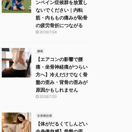
ンペイン症候群を放置し
ないでください｜内転
筋・内ももの痛みが恥骨
の疲労骨折につながる
2026/7/24
腰痛
【エアコンの影響で腰
痛・坐骨神経痛がつらい
方へ】冷えだけでなく骨
盤の歪み・背骨の歪みが
原因かもしれません
2026/7/20
全身倦怠感
【体がだるくてしんどい
全身倦怠感】骨盤の歪