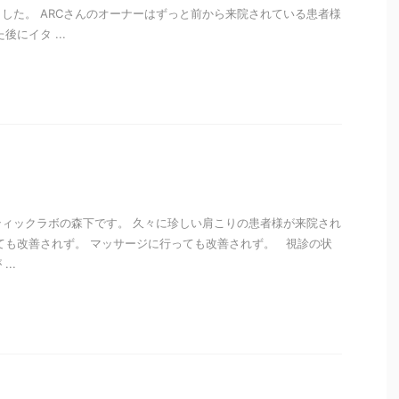
した。 ARCさんのオーナーはずっと前から来院されている患者様
にイタ ...
i
ィックラボの森下です。 久々に珍しい肩こりの患者様が来院され
ても改善されず。 マッサージに行っても改善されず。 視診の状
..
i