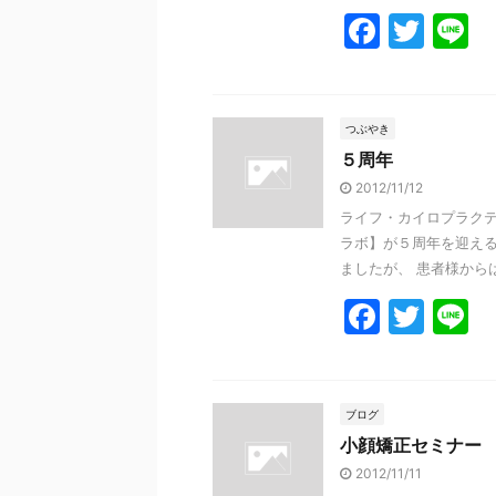
F
T
L
a
w
n
c
itt
e
e
er
つぶやき
５周年
b
2012/11/12
o
ライフ・カイロプラクテ
o
ラボ】が５周年を迎える
k
ましたが、 患者様からは
F
T
L
a
w
n
c
itt
e
e
er
ブログ
小顔矯正セミナー
b
2012/11/11
o