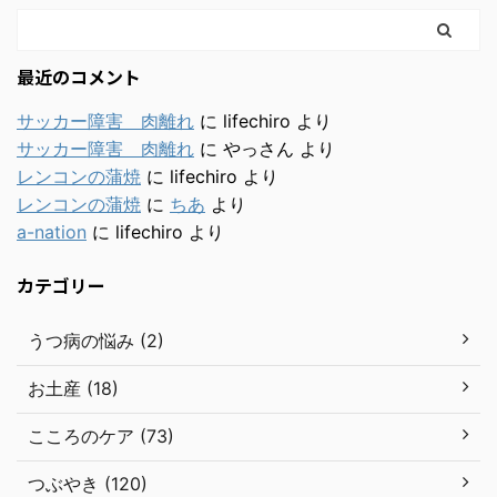
最近のコメント
サッカー障害 肉離れ
に
lifechiro
より
サッカー障害 肉離れ
に
やっさん
より
レンコンの蒲焼
に
lifechiro
より
レンコンの蒲焼
に
ちあ
より
a-nation
に
lifechiro
より
カテゴリー
うつ病の悩み (2)
お土産 (18)
こころのケア (73)
つぶやき (120)