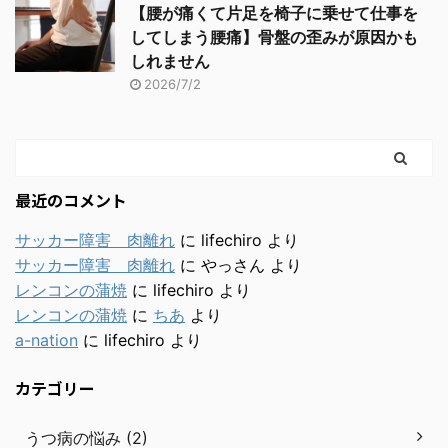
【腰が痛くて片足を椅子に乗せて仕事を
してしまう腰痛】骨盤の歪みが原因かも
しれません
2026/7/2
最近のコメント
サッカー障害 肉離れ
に
lifechiro
より
サッカー障害 肉離れ
に
やっさん
より
レンコンの蒲焼
に
lifechiro
より
レンコンの蒲焼
に
ちあ
より
a-nation
に
lifechiro
より
カテゴリー
うつ病の悩み (2)