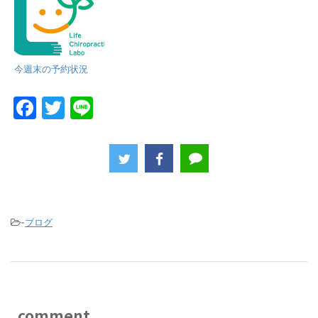
今週末の予約状況
F
T
Li
a
w
n
c
itt
e
e
er
b
o
-
ブログ
o
k
comment