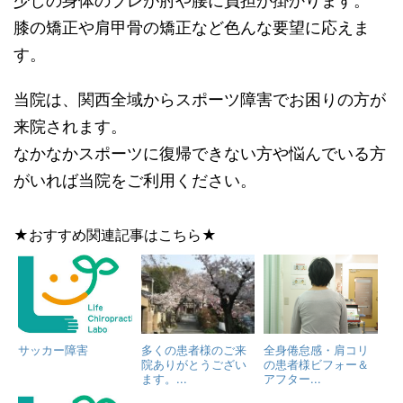
少しの身体のブレが肘や腰に負担が掛かります。
膝の矯正や肩甲骨の矯正など色んな要望に応えま
す。
当院は、関西全域からスポーツ障害でお困りの方が
来院されます。
なかなかスポーツに復帰できない方や悩んでいる方
がいれば当院をご利用ください。
★おすすめ関連記事はこちら★
サッカー障害
多くの患者様のご来
全身倦怠感・肩コリ
院ありがとうござい
の患者様ビフォー＆
ます。...
アフター...