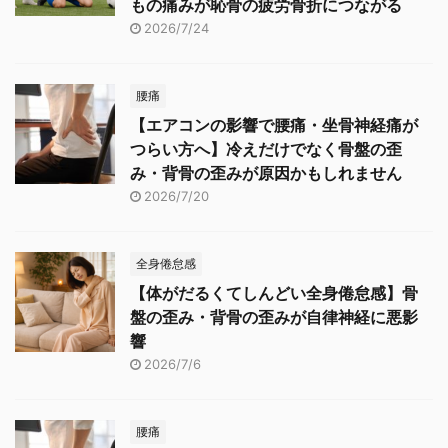
もの痛みが恥骨の疲労骨折につながる
2026/7/24
腰痛
【エアコンの影響で腰痛・坐骨神経痛が
つらい方へ】冷えだけでなく骨盤の歪
み・背骨の歪みが原因かもしれません
2026/7/20
全身倦怠感
【体がだるくてしんどい全身倦怠感】骨
盤の歪み・背骨の歪みが自律神経に悪影
響
2026/7/6
腰痛