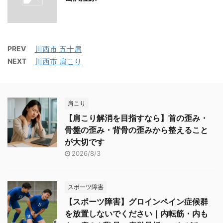
PREV
川西市 五十肩
NEXT
川西市 肩こり
肩こり
【肩こり解消を目指すなら】首の歪み・
骨盤の歪み・背骨の歪みから整えること
が大切です
2026/8/3
スポーツ障害
【スポーツ障害】グロインペイン症候群
を放置しないでください｜内転筋・内も