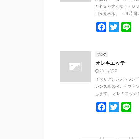
o
と答えた方がなんと９６
k
目が覚める。 ・６時間 ..
F
T
L
a
w
n
c
itt
e
e
er
ブログ
オレキエッテ
b
2011/2/27
o
イタリアンレストラン「P
o
レンズ豆の軽いトマトソ
k
します。 オレキエッテの意
F
T
L
a
w
n
c
itt
e
e
er