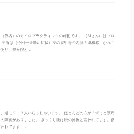
（仮名）のカイロプラクティックの施術です。 （Ｍさんにはブロ
 主訴は（今回一番辛い症状）左の肩甲骨の内側の違和感、かれこ
り、整骨院と ...
i
、週に２、３人いらっしゃいます。 ほとんどの方が「ずっと腰痛
の障害がありました。 ぎっくり腰は腰の捻挫と言われてます。俗
れてます。 ...