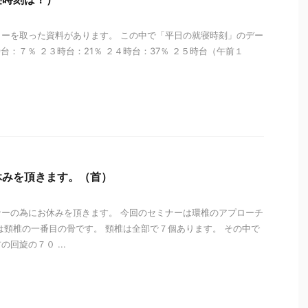
ーを取った資料があります。 この中で「平日の就寝時刻」のデー
台：７％ ２３時台：21％ ２４時台：37％ ２５時台（午前１
i
休みを頂きます。（首）
ーの為にお休みを頂きます。 今回のセミナーは環椎のアプローチ
は頸椎の一番目の骨です。 頸椎は全部で７個あります。 その中で
回旋の７０ ...
i