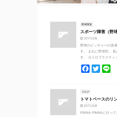
野球障害
スポーツ障害（野
2011/3/8
野球のピッチャーの患者
す。 まれに野球肘。 
す。 カイロプラクティッ
F
T
L
a
w
n
c
itt
e
e
er
ブログ
トマトベースのリ
b
2011/3/8
o
PINNA-PINNAに