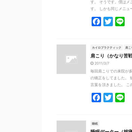
o
す。 そうです。僕はメ
k
す。 しかも同じメニューは
F
T
L
a
w
n
c
itt
e
e
er
カイロプラクティック
肩こ
肩こり（かなり苦
b
2011/3/7
o
毎回肩こりでの来院が多
o
の矯正をしてました。 
k
言葉を頂きました。 この
F
T
L
a
w
n
c
itt
e
e
er
睡眠
睡眠データー（就