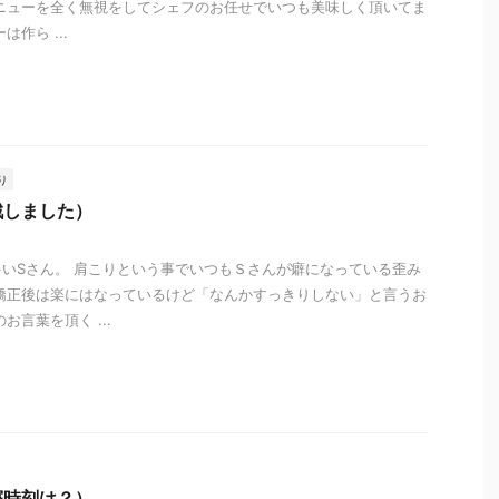
ニューを全く無視をしてシェフのお任せでいつも美味しく頂いてま
作ら ...
i
り
戦しました）
いSさん。 肩こりという事でいつもＳさんが癖になっている歪み
矯正後は楽にはなっているけど「なんかすっきりしない」と言うお
お言葉を頂く ...
i
寝時刻は？）