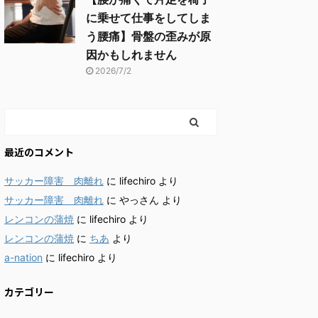
に乗せて仕事をしてしま
う腰痛】骨盤の歪みが原
因かもしれません
2026/7/2
最近のコメント
サッカー障害 肉離れ
に
lifechiro
より
サッカー障害 肉離れ
に
やっさん
より
レンコンの蒲焼
に
lifechiro
より
レンコンの蒲焼
に
ちあ
より
a-nation
に
lifechiro
より
カテゴリー