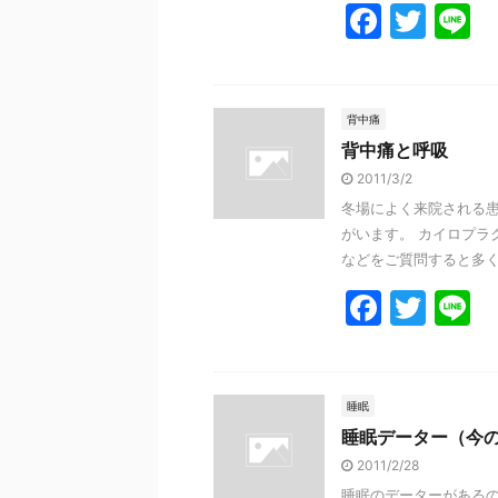
F
T
L
a
w
n
c
itt
e
e
er
背中痛
背中痛と呼吸
b
2011/3/2
o
冬場によく来院される患
o
がいます。 カイロプラ
k
などをご質問すると多くの
F
T
L
a
w
n
c
itt
e
e
er
睡眠
睡眠データー（今
b
2011/2/28
o
睡眠のデーターがある