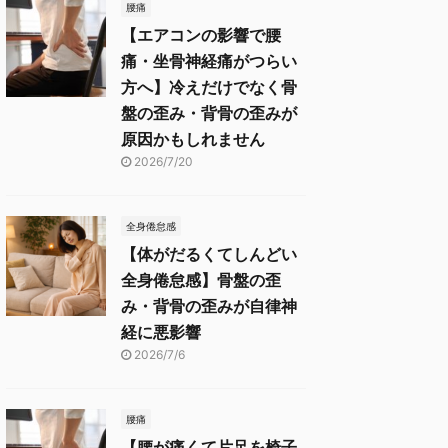
腰痛
【エアコンの影響で腰
痛・坐骨神経痛がつらい
方へ】冷えだけでなく骨
盤の歪み・背骨の歪みが
原因かもしれません
2026/7/20
全身倦怠感
【体がだるくてしんどい
全身倦怠感】骨盤の歪
み・背骨の歪みが自律神
経に悪影響
2026/7/6
腰痛
【腰が痛くて片足を椅子