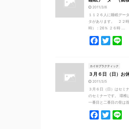
b
2011/3/6
o
１１２６人に睡眠データ
o
タがあります。 ２２時
k
時）：26％ ２６時 ...
F
T
L
a
w
n
c
itt
e
e
er
カイロプラクティック
３月６日（日）お
b
2011/3/5
o
３月６日（日）はセミナ
o
のセミナーです。 環椎
k
一番目と二番目の骨は首の
F
T
L
a
w
n