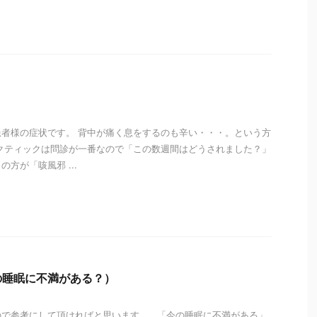
i
者様の症状です。 背中が痛く息をするのも辛い・・・。という方
クティックは問診が一番なので「この数週間はどうされました？」
方が「咳風邪 ...
i
の睡眠に不満がある？）
ので参考にして頂ければと思います。 「今の睡眠に不満がある」