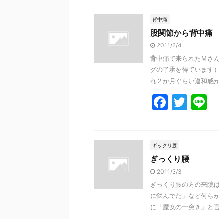
c
itt
e
e
er
背中痛
股関節から背中痛
b
2011/3/4
o
背中痛で来られたＭさん
o
グの了承を得ています）
k
れ２か月ぐらい違和感があ
F
T
L
a
w
n
c
itt
e
e
er
ギックリ腰
ぎっくり腰
b
2011/3/3
o
ぎっくり腰の方の来院は
o
に悩んでた」など何らか
k
に「魔女の一突き」と言わ