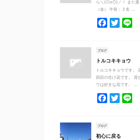
ら＼(◎o◎)／！ ま
（金） 午前：２名 ...
F
T
L
a
w
n
c
itt
e
e
er
ブログ
b
トルコキキョウ
o
トルコキキョウです。 
回目の生け花です。 背
o
ウは好きな花です。 ...
k
F
T
L
a
w
n
c
itt
e
e
er
ブログ
b
初心に戻る