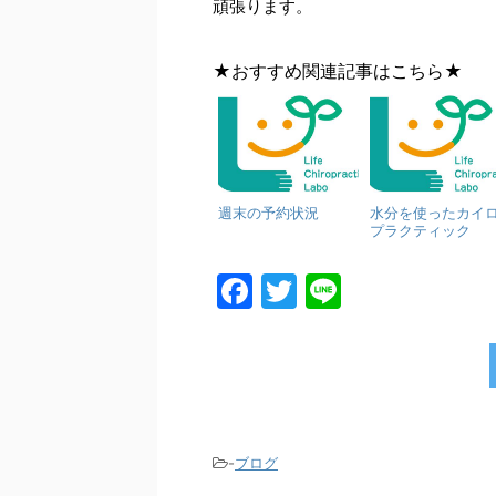
頑張ります。
★おすすめ関連記事はこちら★
週末の予約状況
水分を使ったカイ
プラクティック
F
T
Li
a
w
n
c
itt
e
e
er
b
o
-
ブログ