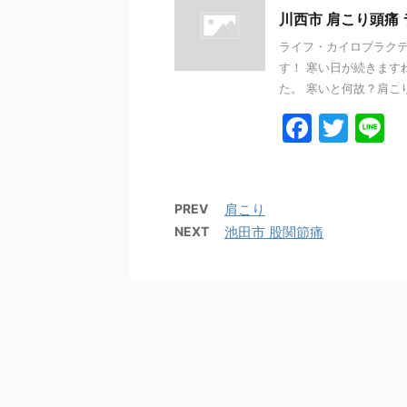
b
川西市 肩こり頭痛
o
ライフ・カイロプラクテ
す！ 寒い日が続きます
o
た。 寒いと何故？肩こり
k
F
T
L
a
w
n
c
itt
e
e
er
PREV
肩こり
NEXT
池田市 股関節痛
b
o
o
k