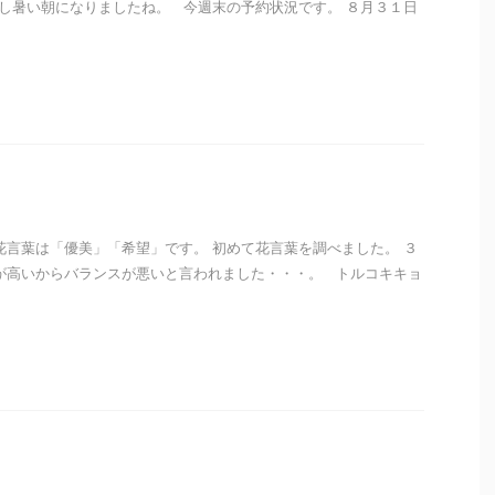
た蒸し暑い朝になりましたね。 今週末の予約状況です。 ８月３１日
i
花言葉は「優美」「希望」です。 初めて花言葉を調べました。 ３
が高いからバランスが悪いと言われました・・・。 トルコキキョ
i