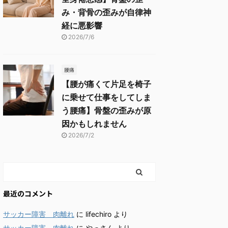
み・背骨の歪みが自律神
経に悪影響
2026/7/6
腰痛
【腰が痛くて片足を椅子
に乗せて仕事をしてしま
う腰痛】骨盤の歪みが原
因かもしれません
2026/7/2
最近のコメント
サッカー障害 肉離れ
に
lifechiro
より
サッカー障害 肉離れ
に
やっさん
より