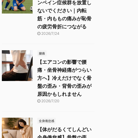
ンペイン症候群を放置し
ないでください｜内転
筋・内ももの痛みが恥骨
の疲労骨折につながる
2026/7/24
腰痛
【エアコンの影響で腰
痛・坐骨神経痛がつらい
方へ】冷えだけでなく骨
盤の歪み・背骨の歪みが
原因かもしれません
2026/7/20
全身倦怠感
【体がだるくてしんどい
全身倦怠感】骨盤の歪