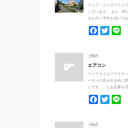
o
ライフ・カイロプラクテ
ございます。 また、昨
o
さんのご予約を頂いており
k
F
T
L
a
w
n
c
itt
e
e
er
ブログ
b
エアコン
o
ライフカイロプラクティ
ーターの音が大きめに聞こ
o
いです。」とお言葉を頂き
k
F
T
L
a
w
n
c
itt
e
e
er
ブログ