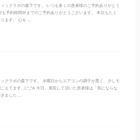
ィックラボの森下です。 いつも多くの患者様のご予約ありがとう
日も予約時間外までのご予約ありがとうございます。 本日もたく
ます。 心を ...
i
ックラボの森下です。 水曜日からエアコンの調子が悪く、少しモ
えてます…(;^_^A 今日、来院して頂いた患者様は「気にならな
ました ...
i