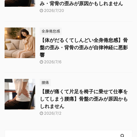
み・背骨の歪みが原因かもしれません
2026/7/20
全身倦怠感
【体がだるくてしんどい全身倦怠感】骨
盤の歪み・背骨の歪みが自律神経に悪影
響
2026/7/6
腰痛
【腰が痛くて片足を椅子に乗せて仕事を
してしまう腰痛】骨盤の歪みが原因かも
しれません
2026/7/2