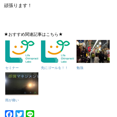
頑張ります！
★おすすめ関連記事はこちら★
セミナー
先にゴールを！！
勉強
雨が痛い
F
T
Li