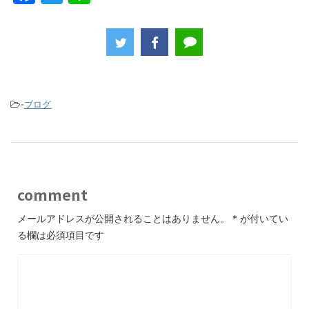
a
w
n
c
itt
e
e
er
b
o
-
ブログ
o
k
comment
メールアドレスが公開されることはありません。
*
が付いてい
る欄は必須項目です