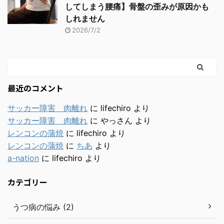
してしまう腰痛】骨盤の歪みが原因かも
しれません
2026/7/2
最近のコメント
サッカー障害 肉離れ
に
lifechiro
より
サッカー障害 肉離れ
に
やっさん
より
レンコンの蒲焼
に
lifechiro
より
レンコンの蒲焼
に
ちあ
より
a-nation
に
lifechiro
より
カテゴリー
うつ病の悩み (2)