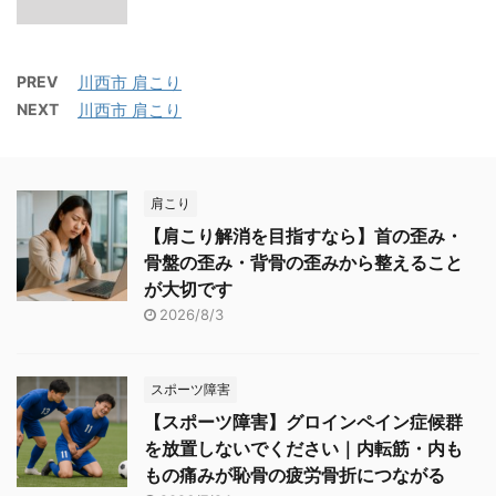
PREV
川西市 肩こり
NEXT
川西市 肩こり
肩こり
【肩こり解消を目指すなら】首の歪み・
骨盤の歪み・背骨の歪みから整えること
が大切です
2026/8/3
スポーツ障害
【スポーツ障害】グロインペイン症候群
を放置しないでください｜内転筋・内も
もの痛みが恥骨の疲労骨折につながる