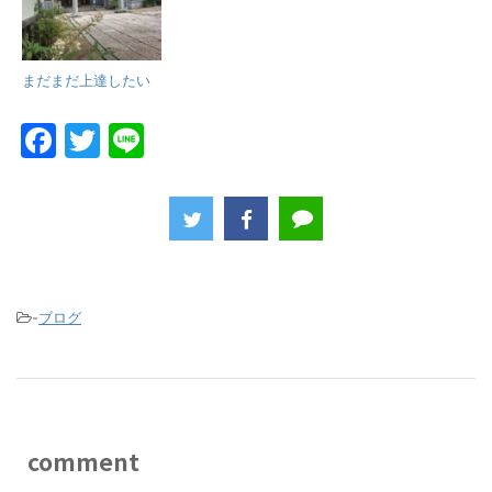
まだまだ上達したい
F
T
Li
a
w
n
c
itt
e
e
er
b
o
-
ブログ
o
k
comment