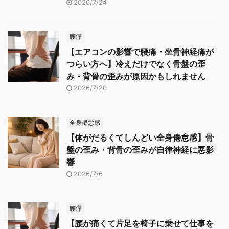
2026/7/24
腰痛
【エアコンの影響で腰痛・坐骨神経痛が
つらい方へ】冷えだけでなく骨盤の歪
み・背骨の歪みが原因かもしれません
2026/7/20
全身倦怠感
【体がだるくてしんどい全身倦怠感】骨
盤の歪み・背骨の歪みが自律神経に悪影
響
2026/7/6
腰痛
【腰が痛くて片足を椅子に乗せて仕事を