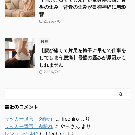
盤の歪み・背骨の歪みが自律神経に悪影
響
2026/7/6
腰痛
【腰が痛くて片足を椅子に乗せて仕事を
してしまう腰痛】骨盤の歪みが原因かも
しれません
2026/7/2
最近のコメント
サッカー障害 肉離れ
に
lifechiro
より
サッカー障害 肉離れ
に
やっさん
より
レンコンの蒲焼
に
lifechiro
より