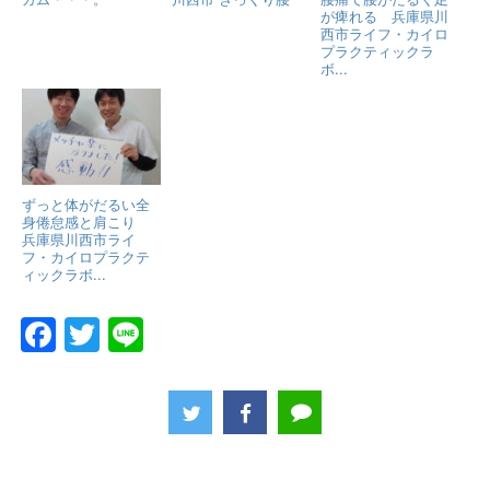
が痺れる 兵庫県川
西市ライフ・カイロ
プラクティックラ
ボ...
ずっと体がだるい全
身倦怠感と肩こり
兵庫県川西市ライ
フ・カイロプラクテ
ィックラボ...
F
T
Li
a
w
n
c
itt
e
e
er
b