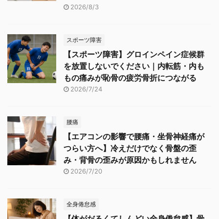
2026/8/3
スポーツ障害
【スポーツ障害】グロインペイン症候群
を放置しないでください｜内転筋・内も
もの痛みが恥骨の疲労骨折につながる
2026/7/24
腰痛
【エアコンの影響で腰痛・坐骨神経痛が
つらい方へ】冷えだけでなく骨盤の歪
み・背骨の歪みが原因かもしれません
2026/7/20
全身倦怠感
【体がだるくてしんどい全身倦怠感】骨