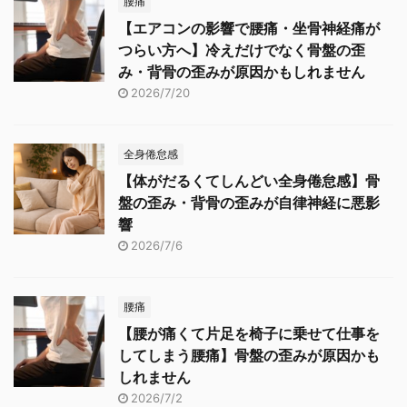
腰痛
【エアコンの影響で腰痛・坐骨神経痛が
つらい方へ】冷えだけでなく骨盤の歪
み・背骨の歪みが原因かもしれません
2026/7/20
全身倦怠感
【体がだるくてしんどい全身倦怠感】骨
盤の歪み・背骨の歪みが自律神経に悪影
響
2026/7/6
腰痛
【腰が痛くて片足を椅子に乗せて仕事を
してしまう腰痛】骨盤の歪みが原因かも
しれません
2026/7/2