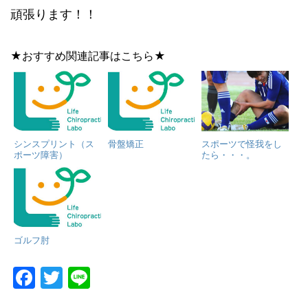
頑張ります！！
★おすすめ関連記事はこちら★
シンスプリント（ス
骨盤矯正
スポーツで怪我をし
ポーツ障害）
たら・・・。
ゴルフ肘
F
T
Li
a
w
n