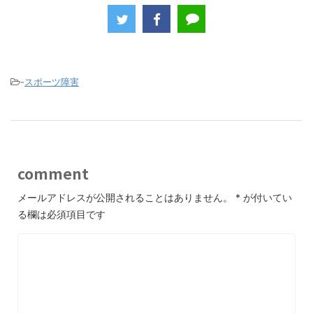
c
itt
e
e
er
b
o
-
スポーツ障害
o
k
comment
メールアドレスが公開されることはありません。
*
が付いてい
る欄は必須項目です