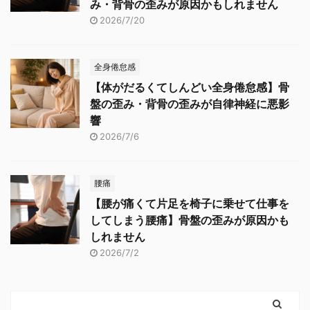
み・背骨の歪みが原因かもしれません
2026/7/20
全身倦怠感
【体がだるくてしんどい全身倦怠感】骨
盤の歪み・背骨の歪みが自律神経に悪影
響
2026/7/6
腰痛
【腰が痛くて片足を椅子に乗せて仕事を
してしまう腰痛】骨盤の歪みが原因かも
しれません
2026/7/2