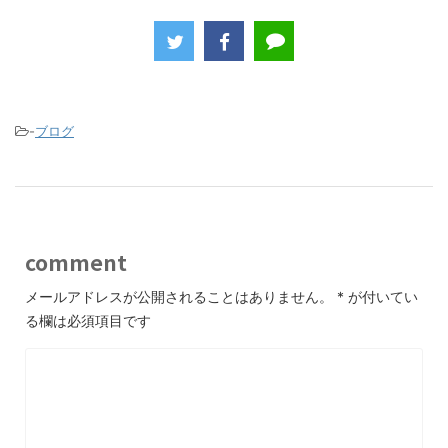
a
w
n
c
itt
e
e
er
b
o
-
ブログ
o
k
comment
メールアドレスが公開されることはありません。
*
が付いてい
る欄は必須項目です