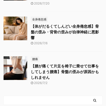
2026/7/20
全身倦怠感
【体がだるくてしんどい全身倦怠感】骨
盤の歪み・背骨の歪みが自律神経に悪影
響
2026/7/6
腰痛
【腰が痛くて片足を椅子に乗せて仕事を
してしまう腰痛】骨盤の歪みが原因かも
しれません
2026/7/2