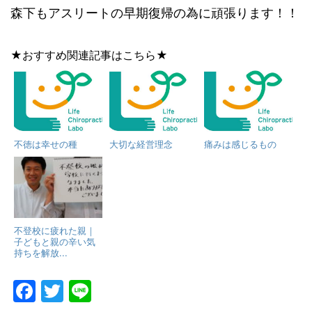
森下もアスリートの早期復帰の為に頑張ります！！
★おすすめ関連記事はこちら★
不徳は幸せの種
大切な経営理念
痛みは感じるもの
不登校に疲れた親｜
子どもと親の辛い気
持ちを解放...
F
T
Li