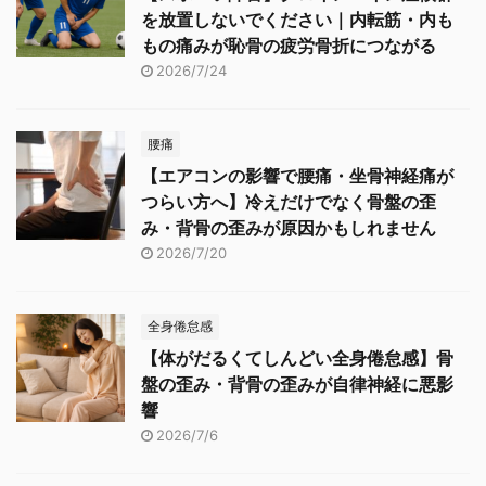
を放置しないでください｜内転筋・内も
もの痛みが恥骨の疲労骨折につながる
2026/7/24
腰痛
【エアコンの影響で腰痛・坐骨神経痛が
つらい方へ】冷えだけでなく骨盤の歪
み・背骨の歪みが原因かもしれません
2026/7/20
全身倦怠感
【体がだるくてしんどい全身倦怠感】骨
盤の歪み・背骨の歪みが自律神経に悪影
響
2026/7/6