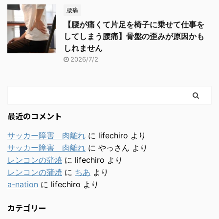
腰痛
【腰が痛くて片足を椅子に乗せて仕事を
してしまう腰痛】骨盤の歪みが原因かも
しれません
2026/7/2
最近のコメント
サッカー障害 肉離れ
に
lifechiro
より
サッカー障害 肉離れ
に
やっさん
より
レンコンの蒲焼
に
lifechiro
より
レンコンの蒲焼
に
ちあ
より
a-nation
に
lifechiro
より
カテゴリー