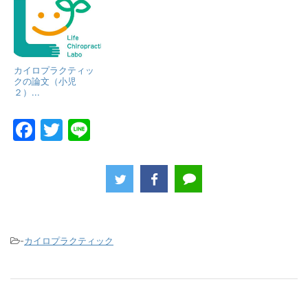
カイロプラクティッ
クの論文（小児
２）...
F
T
Li
a
w
n
c
itt
e
e
er
b
o
-
カイロプラクティック
o
k