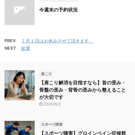
今週末の予約状況
PREV
７月１日はお休みさせて頂きます。
NEXT
節電
肩こり
【肩こり解消を目指すなら】首の歪み・
骨盤の歪み・背骨の歪みから整えること
が大切です
2026/8/3
スポーツ障害
【スポーツ障害】グロインペイン症候群