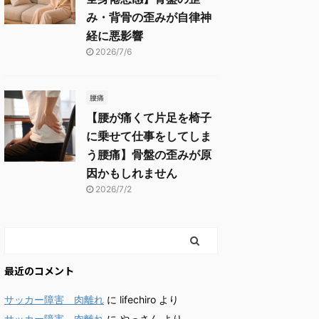
み・背骨の歪みが自律神
経に悪影響
2026/7/6
腰痛
【腰が痛くて片足を椅子
に乗せて仕事をしてしま
う腰痛】骨盤の歪みが原
因かもしれません
2026/7/2
最近のコメント
サッカー障害 肉離れ
に
lifechiro
より
サッカー障害 肉離れ
に
やっさん
より