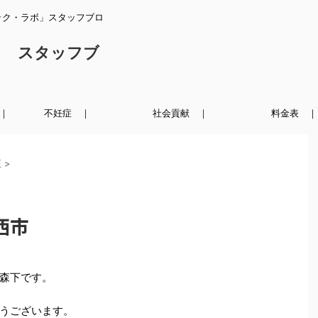
ック・ラボ」スタッフブロ
ク スタッフブ
｜
不妊症 ｜
社会貢献 ｜
料金表 ｜
正
>
西市
森下です。
うございます。