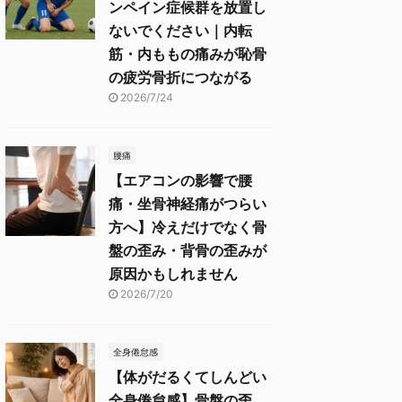
ンペイン症候群を放置し
ないでください｜内転
筋・内ももの痛みが恥骨
の疲労骨折につながる
2026/7/24
腰痛
【エアコンの影響で腰
痛・坐骨神経痛がつらい
方へ】冷えだけでなく骨
盤の歪み・背骨の歪みが
原因かもしれません
2026/7/20
全身倦怠感
【体がだるくてしんどい
全身倦怠感】骨盤の歪