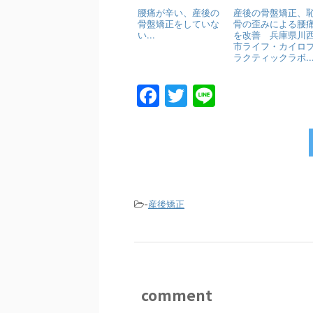
腰痛が辛い、産後の
産後の骨盤矯正、
骨盤矯正をしていな
骨の歪みによる腰
い...
を改善 兵庫県川
市ライフ・カイロ
ラクティックラボ..
F
T
Li
a
w
n
c
itt
e
e
er
b
o
-
産後矯正
o
k
comment