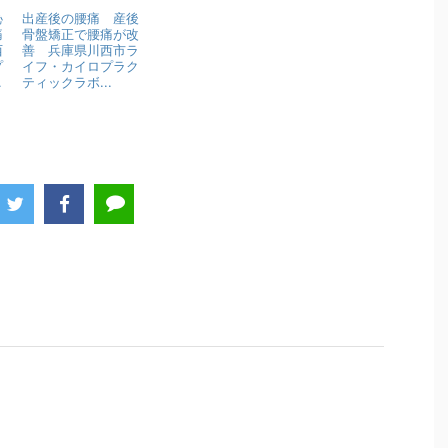
恥
出産後の腰痛 産後
痛
骨盤矯正で腰痛が改
西
善 兵庫県川西市ラ
プ
イフ・カイロプラク
.
ティックラボ...