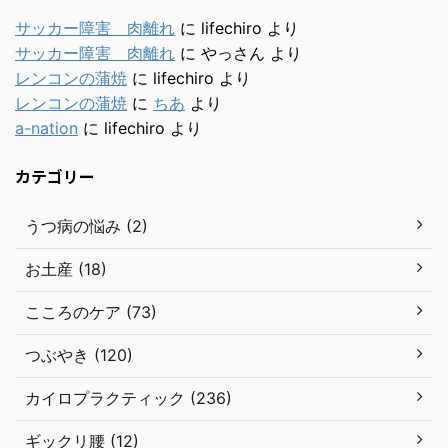
サッカー障害 肉離れ
に
lifechiro
より
サッカー障害 肉離れ
に
やっさん
より
レンコンの蒲焼
に
lifechiro
より
レンコンの蒲焼
に
ちあ
より
a-nation
に
lifechiro
より
カテゴリー
うつ病の悩み (2)
お土産 (18)
こころのケア (73)
つぶやき (120)
カイロプラクティック (236)
ギックリ腰 (12)