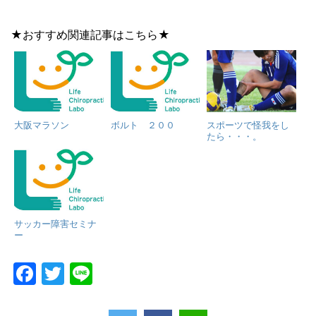
★おすすめ関連記事はこちら★
大阪マラソン
ボルト ２００
スポーツで怪我をし
たら・・・。
サッカー障害セミナ
ー
F
T
Li
a
w
n