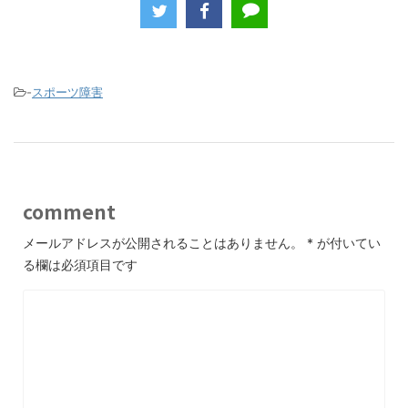
c
itt
e
e
er
b
o
-
スポーツ障害
o
k
comment
メールアドレスが公開されることはありません。
*
が付いてい
る欄は必須項目です