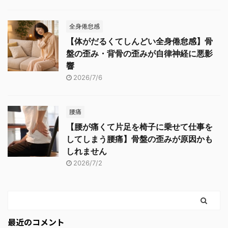
全身倦怠感
【体がだるくてしんどい全身倦怠感】骨
盤の歪み・背骨の歪みが自律神経に悪影
響
2026/7/6
腰痛
【腰が痛くて片足を椅子に乗せて仕事を
してしまう腰痛】骨盤の歪みが原因かも
しれません
2026/7/2
最近のコメント