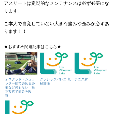
アスリートは定期的なメンテナンスは必ず必要にな
ります。
ご本人で自覚していない大きな痛みや歪みが必ずあ
ります！！
★おすすめ関連記事はこちら★
オスグッド・シュラ
クラシックバレエ 鼠
テニス肘
ッター病で諦める必
径部痛
要など何もない｜根
本改善で痛みを改
善...