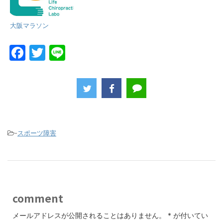
大阪マラソン
F
T
Li
a
w
n
c
itt
e
e
er
b
o
-
スポーツ障害
o
k
comment
メールアドレスが公開されることはありません。
*
が付いてい