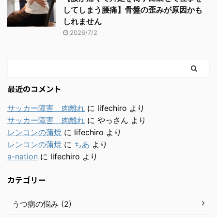
してしまう腰痛】骨盤の歪みが原因かも
しれません
2026/7/2
最近のコメント
サッカー障害 肉離れ
に
lifechiro
より
サッカー障害 肉離れ
に
やっさん
より
レンコンの蒲焼
に
lifechiro
より
レンコンの蒲焼
に
ちあ
より
a-nation
に
lifechiro
より
カテゴリー
うつ病の悩み (2)