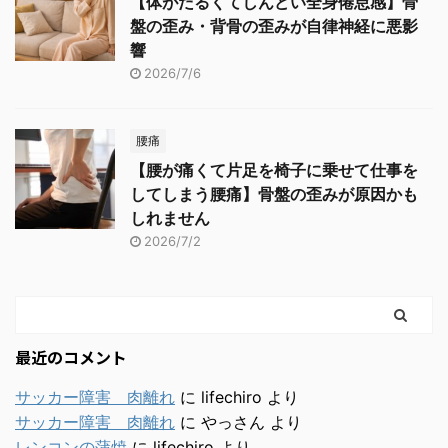
【体がだるくてしんどい全身倦怠感】骨
盤の歪み・背骨の歪みが自律神経に悪影
響
2026/7/6
腰痛
【腰が痛くて片足を椅子に乗せて仕事を
してしまう腰痛】骨盤の歪みが原因かも
しれません
2026/7/2
最近のコメント
サッカー障害 肉離れ
に
lifechiro
より
サッカー障害 肉離れ
に
やっさん
より
レンコンの蒲焼
に
lifechiro
より