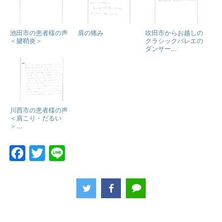
池田市の患者様の声
肩の痛み
吹田市からお越しの
＜腱鞘炎＞
クラシックバレエの
ダンサー...
川西市の患者様の声
＜肩こり・だるい
＞...
F
T
Li
a
w
n
c
itt
e
e
er
b